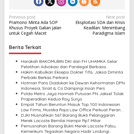
P
Previous post
Next post
Pramono Minta Ada SOP
Eksploitasi SDA dan Krisis
o
Khusus Proyek Galian Jalan
Keadilan: Menimbang
s
untuk Cegah Macet
Paradigma Islam
t
Berita Terkait
n
a
Harakah BAKOMUBIN DKI dan FH UHAMKA Gelar
v
Pelatihan Advokasi dan Paralegal Berbasis
Masyarakat
Hakim Kabulkan Eksepsi Dokter Tifa, Jaksa Diminta
i
Perbaiki Berkas Perkara
Hotman Paris Diadukan ke Dewan Kehormatan DPN
g
Indonesia, Sirait & Co Dampingi Insan Pers
a
Polda Metro Jaya Hormati Putusan PN Jaksel Tolak
Praperadilan Kedua Roy Suryo
t
Empat Tahun Beruntun Masuk Top 100 Indonesian
i
Law Firms, Mustika Raja Law Office Perkuat Peran
sebagai Mitra Strategis Dunia Usaha
DJKI Musnahkan 567 Barang Bukti Pelanggaran
o
Merek Lacoste Bernilai Hampir Rp1 Miliar
n
Pemusnahan Barang Bukti Merek Lacoste Palsu,
Kemenkum Tegaskan Negara Hadir Lindungi