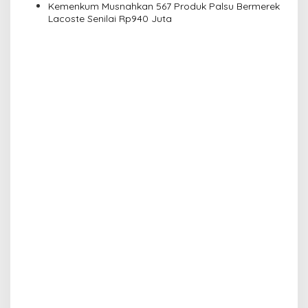
Kekayaan Intelektual
Kemenkum Musnahkan 567 Produk Palsu Bermerek
Lacoste Senilai Rp940 Juta