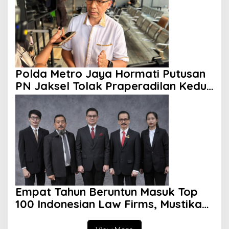
Polda Metro Jaya Hormati Putusan
PN Jaksel Tolak Praperadilan Kedua
Roy Suryo
Empat Tahun Beruntun Masuk Top
100 Indonesian Law Firms, Mustika
Raja Law Office Perkuat Peran
sebagai Mitra Strategis Dunia Usaha