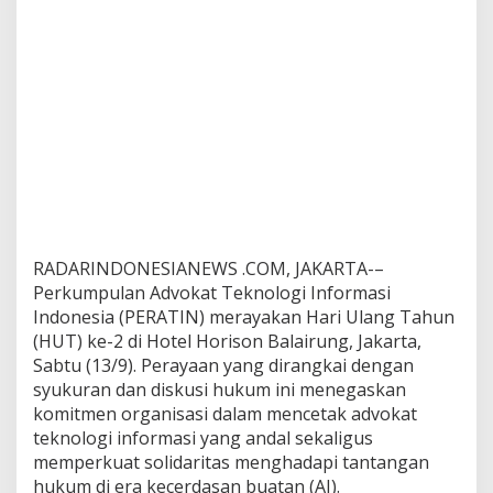
o
r
m
a
s
i
d
i
E
r
a
A
I
RADARINDONESIANEWS .COM, JAKARTA-–
Perkumpulan Advokat Teknologi Informasi
Indonesia (PERATIN) merayakan Hari Ulang Tahun
(HUT) ke-2 di Hotel Horison Balairung, Jakarta,
Sabtu (13/9). Perayaan yang dirangkai dengan
syukuran dan diskusi hukum ini menegaskan
komitmen organisasi dalam mencetak advokat
teknologi informasi yang andal sekaligus
memperkuat solidaritas menghadapi tantangan
hukum di era kecerdasan buatan (AI).