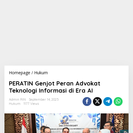
Homepage
/
Hukum
P
E
PERATIN Genjot Peran Advokat
R
A
Teknologi Informasi di Era AI
T
I
Admin RIN
September 14, 2025
Hukum
1177 Views
N
G
e
n
j
o