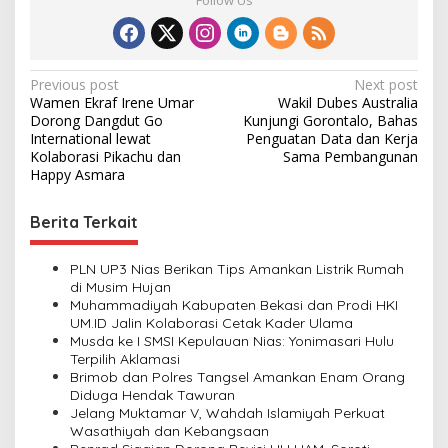
Follow Us
P
Previous post
Next post
Wamen Ekraf Irene Umar
Wakil Dubes Australia
o
Dorong Dangdut Go
Kunjungi Gorontalo, Bahas
s
International lewat
Penguatan Data dan Kerja
Kolaborasi Pikachu dan
Sama Pembangunan
t
Happy Asmara
n
Berita Terkait
a
v
PLN UP3 Nias Berikan Tips Amankan Listrik Rumah
i
di Musim Hujan
Muhammadiyah Kabupaten Bekasi dan Prodi HKI
g
UM.ID Jalin Kolaborasi Cetak Kader Ulama
a
Musda ke I SMSI Kepulauan Nias: Yonimasari Hulu
Terpilih Aklamasi
t
Brimob dan Polres Tangsel Amankan Enam Orang
i
Diduga Hendak Tawuran
Jelang Muktamar V, Wahdah Islamiyah Perkuat
o
Wasathiyah dan Kebangsaan