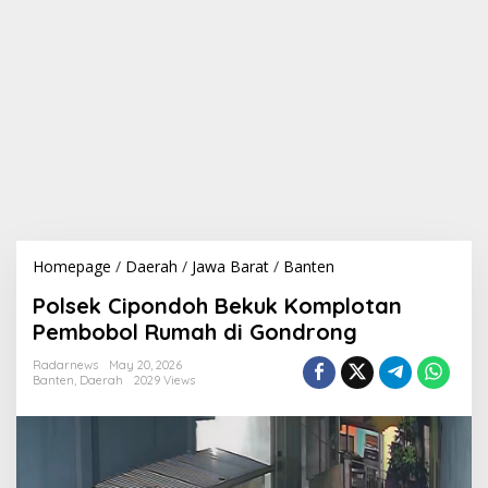
Homepage
/
Daerah
/
Jawa Barat
/
Banten
P
o
Polsek Cipondoh Bekuk Komplotan
l
s
Pembobol Rumah di Gondrong
e
k
Radarnews
May 20, 2026
Banten
,
Daerah
2029 Views
C
i
p
o
n
d