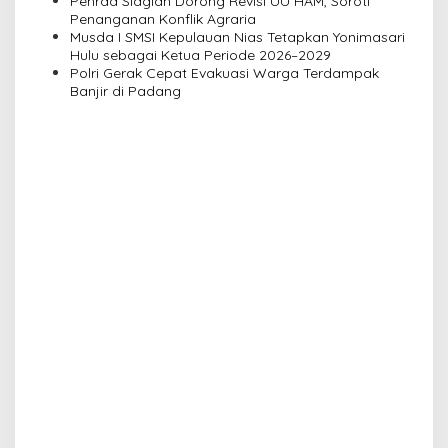
n
Penrad Siagian Dorong Revisi UU HAM, Soroti
Penanganan Konflik Agraria
Musda I SMSI Kepulauan Nias Tetapkan Yonimasari
Hulu sebagai Ketua Periode 2026–2029
Polri Gerak Cepat Evakuasi Warga Terdampak
Banjir di Padang