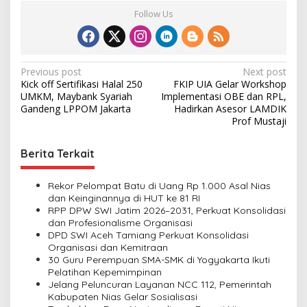
Follow Us
P
Previous post
Next post
Kick off Sertifikasi Halal 250
FKIP UIA Gelar Workshop
o
UMKM, Maybank Syariah
Implementasi OBE dan RPL,
s
Gandeng LPPOM Jakarta
Hadirkan Asesor LAMDIK
Prof Mustaji
t
n
Berita Terkait
a
v
Rekor Pelompat Batu di Uang Rp 1.000 Asal Nias
dan Keinginannya di HUT ke 81 RI
i
RPP DPW SWI Jatim 2026–2031, Perkuat Konsolidasi
dan Profesionalisme Organisasi
g
DPD SWI Aceh Tamiang Perkuat Konsolidasi
a
Organisasi dan Kemitraan
30 Guru Perempuan SMA-SMK di Yogyakarta Ikuti
t
Pelatihan Kepemimpinan
i
Jelang Peluncuran Layanan NCC 112, Pemerintah
Kabupaten Nias Gelar Sosialisasi
o