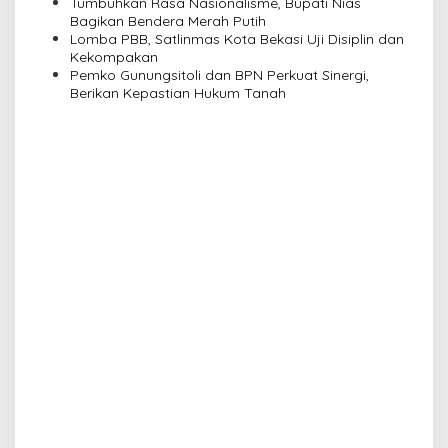
Tumbuhkan Rasa Nasionalisme, Bupati Nias
n
Bagikan Bendera Merah Putih
Lomba PBB, Satlinmas Kota Bekasi Uji Disiplin dan
Kekompakan
Pemko Gunungsitoli dan BPN Perkuat Sinergi,
Berikan Kepastian Hukum Tanah