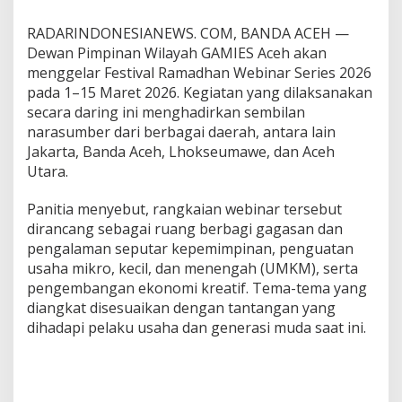
r
a
RADARINDONESIANEWS. COM, BANDA ACEH —
s
Dewan Pimpinan Wilayah GAMIES Aceh akan
u
menggelar Festival Ramadhan Webinar Series 2026
m
pada 1–15 Maret 2026. Kegiatan yang dilaksanakan
b
secara daring ini menghadirkan sembilan
e
r
narasumber dari berbagai daerah, antara lain
N
Jakarta, Banda Aceh, Lhokseumawe, dan Aceh
a
Utara.
s
i
Panitia menyebut, rangkaian webinar tersebut
o
n
dirancang sebagai ruang berbagi gagasan dan
a
pengalaman seputar kepemimpinan, penguatan
l
usaha mikro, kecil, dan menengah (UMKM), serta
pengembangan ekonomi kreatif. Tema-tema yang
diangkat disesuaikan dengan tantangan yang
dihadapi pelaku usaha dan generasi muda saat ini.