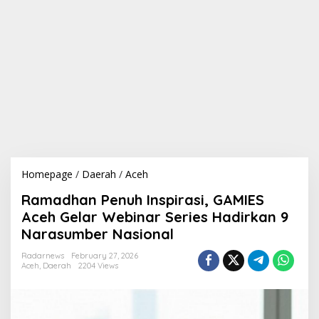
Homepage
/
Daerah
/
Aceh
R
a
Ramadhan Penuh Inspirasi, GAMIES
m
a
Aceh Gelar Webinar Series Hadirkan 9
d
Narasumber Nasional
h
a
Radarnews
February 27, 2026
n
Aceh
,
Daerah
2204 Views
P
e
n
u