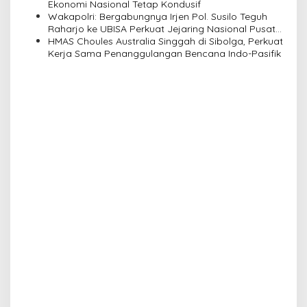
n
Ekonomi Nasional Tetap Kondusif
Wakapolri: Bergabungnya Irjen Pol. Susilo Teguh
Raharjo ke UBISA Perkuat Jejaring Nasional Pusat
Studi Kepolisian
HMAS Choules Australia Singgah di Sibolga, Perkuat
Kerja Sama Penanggulangan Bencana Indo-Pasifik