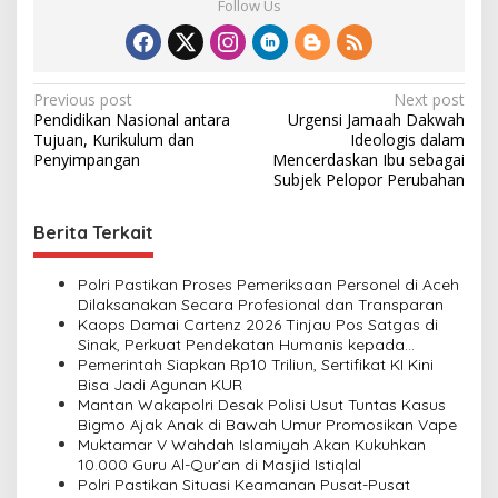
Follow Us
P
Previous post
Next post
Pendidikan Nasional antara
Urgensi Jamaah Dakwah
o
Tujuan, Kurikulum dan
Ideologis dalam
s
Penyimpangan
Mencerdaskan Ibu sebagai
Subjek Pelopor Perubahan
t
n
Berita Terkait
a
v
Polri Pastikan Proses Pemeriksaan Personel di Aceh
Dilaksanakan Secara Profesional dan Transparan
i
Kaops Damai Cartenz 2026 Tinjau Pos Satgas di
Sinak, Perkuat Pendekatan Humanis kepada
g
Masyarakat
Pemerintah Siapkan Rp10 Triliun, Sertifikat KI Kini
a
Bisa Jadi Agunan KUR
Mantan Wakapolri Desak Polisi Usut Tuntas Kasus
t
Bigmo Ajak Anak di Bawah Umur Promosikan Vape
i
Muktamar V Wahdah Islamiyah Akan Kukuhkan
10.000 Guru Al-Qur’an di Masjid Istiqlal
o
Polri Pastikan Situasi Keamanan Pusat-Pusat