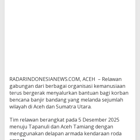
r
b
a
n
B
a
n
j
i
r
d
i
A
c
RADARINDONESIANEWS.COM, ACEH – Relawan
e
gabungan dari berbagai organisasi kemanusiaan
h
terus bergerak menyalurkan bantuan bagi korban
d
bencana banjir bandang yang melanda sejumlah
a
n
wilayah di Aceh dan Sumatra Utara.
S
u
Tim relawan berangkat pada 5 Desember 2025
m
menuju Tapanuli dan Aceh Tamiang dengan
a
menggunakan delapan armada kendaraan roda
t
r