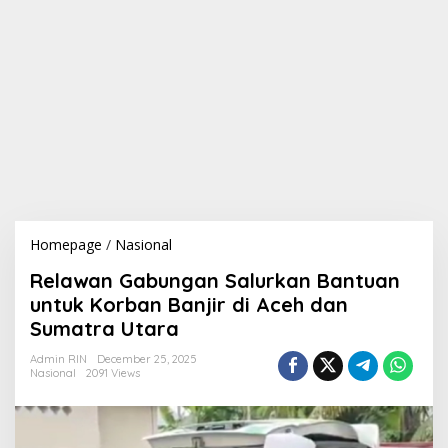
Homepage
/
Nasional
R
e
Relawan Gabungan Salurkan Bantuan
l
a
untuk Korban Banjir di Aceh dan
w
Sumatra Utara
a
n
Admin RIN
December 25, 2025
G
Nasional
2091 Views
a
b
u
n