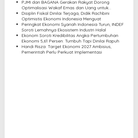
PJMI dan BAGANA Gerakan Rakyat Dorong
t
Optimalisasi Wakaf Emas dan Uang untuk
i
Pemberdayaan Umat
Disiplin Fiskal Dinilai Terjaga, Didik Rachbini
Optimistis Ekonomi Indonesia Menguat
o
Peringkat Ekonomi Syariah Indonesia Turun, INDEF
n
Soroti Lemahnya Ekosistem Industri Halal
Ekonom Soroti Kredibilitas Angka Pertumbuhan
Ekonomi 5,61 Persen: Tumbuh Tapi Dinilai Rapuh
Handi Risza: Target Ekonomi 2027 Ambisius,
Pemerintah Perlu Perkuat Implementasi