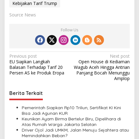
Kebijakan Tarif Trump
Source News
Follow Us
P
Previous post
Next post
EU Siapkan Langkah
Open House di Kediaman
o
Balasan Terhadap Tarif 20
Wagub Aceh Hingga Antrian
s
Persen AS ke Produk Eropa
Panjang Bocah Menunggu
Amplop
t
n
Berita Terkait
a
v
Pemerintah Siapkan Rp10 Triliun, Sertifikat KI Kini
Bisa Jadi Agunan KUR
i
Keunikan Ayam Birma Bertelur Biru, Dipelihara di
Atas Rumah Warga Jakarta Selatan
g
Driver Ojol Jadi UMKM, Jalan Menuju Sejahtera atau
a
Memindahkan Beban?