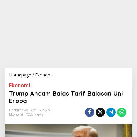
Homepage
/
Ekonomi
T
r
Ekonomi
u
m
Trump Ancam Balas Tarif Balasan Uni
p
Eropa
A
n
Radarnews
April 3, 2025
c
Ekonomi
1255 Views
a
m
B
a