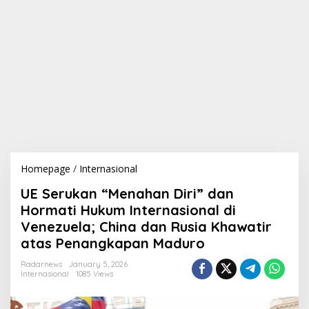
Homepage
/
Internasional
U
E
UE Serukan “Menahan Diri” dan
S
e
Hormati Hukum Internasional di
r
Venezuela; China dan Rusia Khawatir
u
atas Penangkapan Maduro
k
a
Radarnews
January 5, 2026
n
Internasional
1085 Views
“
M
e