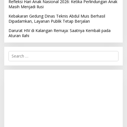
Refleksi Hari Anak Nasional 2026: Ketika Perlindungan Anak
Masih Menjadi Ilusi
Kebakaran Gedung Dinas Teknis Abdul Muis Berhasil
Dipadamkan, Layanan Publik Tetap Berjalan
Darurat HIV di Kalangan Remaja: Saatnya Kembali pada
Aturan Ilahi
S
e
a
r
c
h
f
o
r
: