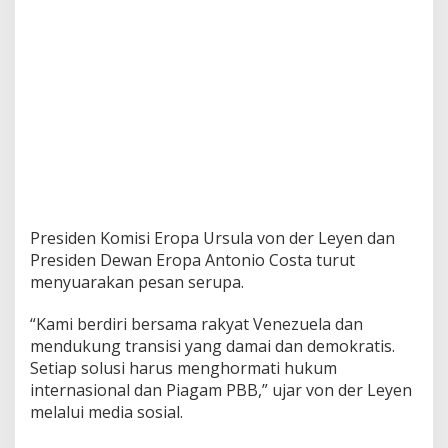
s
P
e
n
a
n
g
k
a
p
a
n
M
a
Presiden Komisi Eropa Ursula von der Leyen dan
d
Presiden Dewan Eropa Antonio Costa turut
u
menyuarakan pesan serupa.
r
o
“Kami berdiri bersama rakyat Venezuela dan
mendukung transisi yang damai dan demokratis.
Setiap solusi harus menghormati hukum
internasional dan Piagam PBB,” ujar von der Leyen
melalui media sosial.