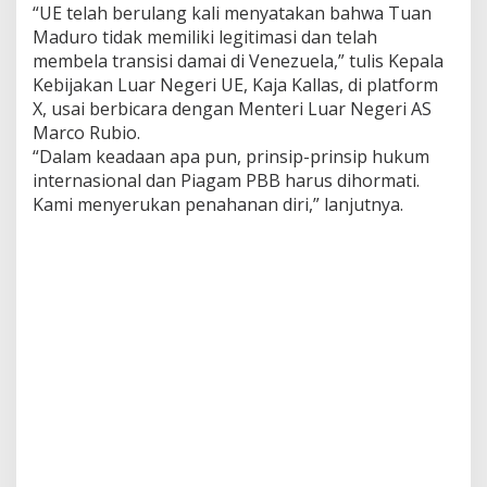
“UE telah berulang kali menyatakan bahwa Tuan
C
Maduro tidak memiliki legitimasi dan telah
h
i
membela transisi damai di Venezuela,” tulis Kepala
n
Kebijakan Luar Negeri UE, Kaja Kallas, di platform
a
X, usai berbicara dengan Menteri Luar Negeri AS
d
Marco Rubio.
a
n
“Dalam keadaan apa pun, prinsip-prinsip hukum
R
internasional dan Piagam PBB harus dihormati.
u
Kami menyerukan penahanan diri,” lanjutnya.
s
i
a
K
h
a
w
a
t
i
r
a
t
a