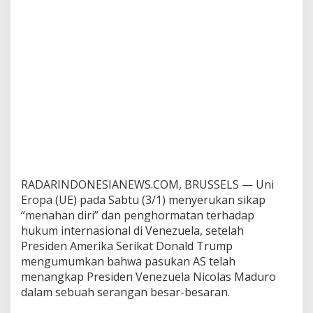
I
n
t
e
r
n
a
s
i
o
n
a
l
d
RADARINDONESIANEWS.COM, BRUSSELS — Uni
i
V
Eropa (UE) pada Sabtu (3/1) menyerukan sikap
e
“menahan diri” dan penghormatan terhadap
n
hukum internasional di Venezuela, setelah
e
Presiden Amerika Serikat Donald Trump
z
mengumumkan bahwa pasukan AS telah
u
e
menangkap Presiden Venezuela Nicolas Maduro
l
dalam sebuah serangan besar-besaran.
a
;