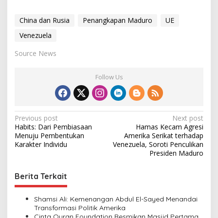
China dan Rusia
Penangkapan Maduro
UE
Venezuela
Source News
Follow Us
P
Previous post
Next post
Habits: Dari Pembiasaan
Hamas Kecam Agresi
o
Menuju Pembentukan
Amerika Serikat terhadap
s
Karakter Individu
Venezuela, Soroti Penculikan
Presiden Maduro
t
n
Berita Terkait
a
v
Shamsi Ali: Kemenangan Abdul El-Sayed Menandai
Transformasi Politik Amerika
i
Cinta Quran Foundation Resmikan Masjid Pertama