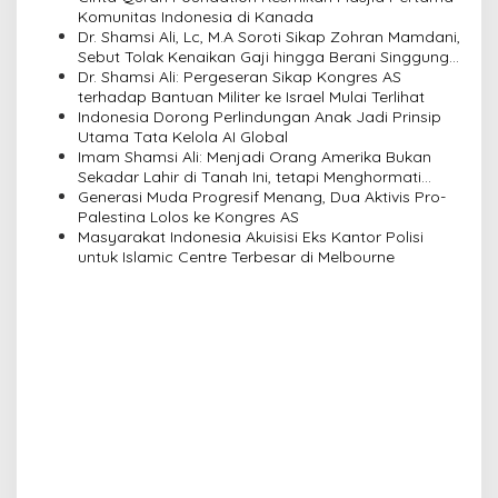
Komunitas Indonesia di Kanada
g
Dr. Shamsi Ali, Lc, M.A Soroti Sikap Zohran Mamdani,
a
Sebut Tolak Kenaikan Gaji hingga Berani Singgung
Netanyahu
Dr. Shamsi Ali: Pergeseran Sikap Kongres AS
t
terhadap Bantuan Militer ke Israel Mulai Terlihat
i
Indonesia Dorong Perlindungan Anak Jadi Prinsip
Utama Tata Kelola AI Global
o
Imam Shamsi Ali: Menjadi Orang Amerika Bukan
n
Sekadar Lahir di Tanah Ini, tetapi Menghormati
Perbedaan
Generasi Muda Progresif Menang, Dua Aktivis Pro-
Palestina Lolos ke Kongres AS
Masyarakat Indonesia Akuisisi Eks Kantor Polisi
untuk Islamic Centre Terbesar di Melbourne