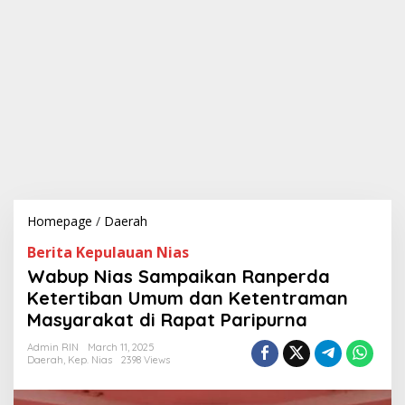
Homepage
/
Daerah
W
a
Berita Kepulauan Nias
b
u
Wabup Nias Sampaikan Ranperda
p
Ketertiban Umum dan Ketentraman
N
Masyarakat di Rapat Paripurna
i
a
Admin RIN
March 11, 2025
s
Daerah
,
Kep. Nias
2398 Views
S
a
m