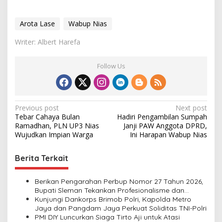
Arota Lase
Wabup Nias
Writer: Albert Harefa
Follow Us
P
Previous post
Next post
Tebar Cahaya Bulan
Hadiri Pengambilan Sumpah
o
Ramadhan, PLN UP3 Nias
Janji PAW Anggota DPRD,
s
Wujudkan Impian Warga
Ini Harapan Wabup Nias
t
Berita Terkait
n
a
Berikan Pengarahan Perbup Nomor 27 Tahun 2026,
v
Bupati Sleman Tekankan Profesionalisme dan
Pelayanan Masyarakat
Kunjungi Dankorps Brimob Polri, Kapolda Metro
i
Jaya dan Pangdam Jaya Perkuat Soliditas TNI-Polri
PMI DIY Luncurkan Siaga Tirto Aji untuk Atasi
g