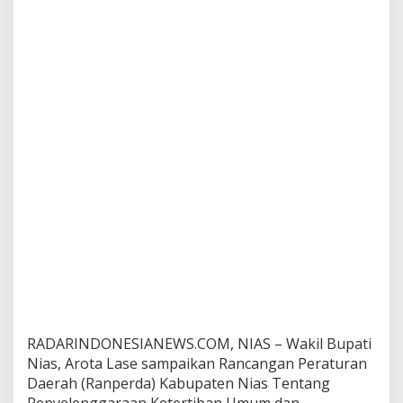
m
u
m
d
a
n
K
e
t
e
n
t
r
a
m
a
n
M
a
s
y
RADARINDONESIANEWS.COM, NIAS – Wakil Bupati
a
Nias, Arota Lase sampaikan Rancangan Peraturan
r
Daerah (Ranperda) Kabupaten Nias Tentang
a
k
Penyelenggaraan Ketertiban Umum dan