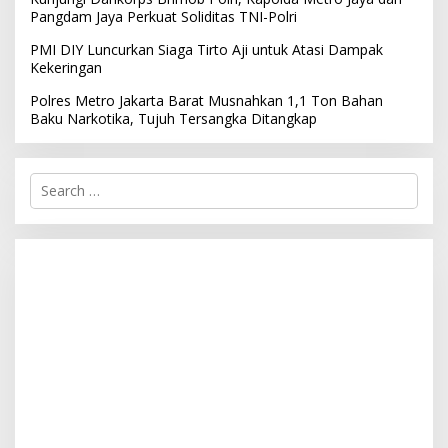
Pangdam Jaya Perkuat Soliditas TNI-Polri
PMI DIY Luncurkan Siaga Tirto Aji untuk Atasi Dampak
Kekeringan
Polres Metro Jakarta Barat Musnahkan 1,1 Ton Bahan
Baku Narkotika, Tujuh Tersangka Ditangkap
S
e
a
r
c
h
f
o
r
: