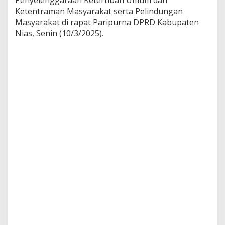
a
Ketentraman Masyarakat serta Pelindungan
t
Masyarakat di rapat Paripurna DPRD Kabupaten
d
Nias, Senin (10/3/2025).
i
R
a
p
a
t
P
a
r
i
p
u
r
n
a