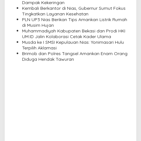
Dampak Kekeringan
a
Kembali Berkantor di Nias, Gubernur Sumut Fokus
Tingkatkan Layanan Kesehatan
t
PLN UP3 Nias Berikan Tips Amankan Listrik Rumah
i
di Musim Hujan
Muhammadiyah Kabupaten Bekasi dan Prodi HKI
o
UM.ID Jalin Kolaborasi Cetak Kader Ulama
n
Musda ke I SMSI Kepulauan Nias: Yonimasari Hulu
Terpilih Aklamasi
Brimob dan Polres Tangsel Amankan Enam Orang
Diduga Hendak Tawuran