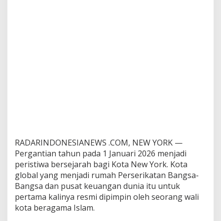
r
k
,
M
o
m
e
n
B
e
r
s
e
j
a
r
RADARINDONESIANEWS .COM, NEW YORK —
a
Pergantian tahun pada 1 Januari 2026 menjadi
h
peristiwa bersejarah bagi Kota New York. Kota
b
global yang menjadi rumah Perserikatan Bangsa-
a
g
Bangsa dan pusat keuangan dunia itu untuk
i
pertama kalinya resmi dipimpin oleh seorang wali
K
kota beragama Islam.
o
t