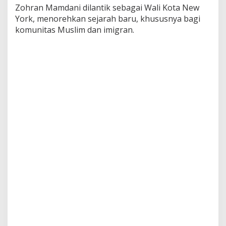
Zohran Mamdani dilantik sebagai Wali Kota New
a
D
York, menorehkan sejarah baru, khususnya bagi
u
komunitas Muslim dan imigran.
n
i
a