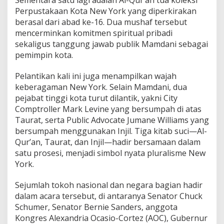
Sementara satu lagi adalah Al-Qur’an tua koleksi
Perpustakaan Kota New York yang diperkirakan
berasal dari abad ke-16. Dua mushaf tersebut
mencerminkan komitmen spiritual pribadi
sekaligus tanggung jawab publik Mamdani sebagai
pemimpin kota.
Pelantikan kali ini juga menampilkan wajah
keberagaman New York. Selain Mamdani, dua
pejabat tinggi kota turut dilantik, yakni City
Comptroller Mark Levine yang bersumpah di atas
Taurat, serta Public Advocate Jumane Williams yang
bersumpah menggunakan Injil. Tiga kitab suci—Al-
Qur’an, Taurat, dan Injil—hadir bersamaan dalam
satu prosesi, menjadi simbol nyata pluralisme New
York.
Sejumlah tokoh nasional dan negara bagian hadir
dalam acara tersebut, di antaranya Senator Chuck
Schumer, Senator Bernie Sanders, anggota
Kongres Alexandria Ocasio-Cortez (AOC), Gubernur