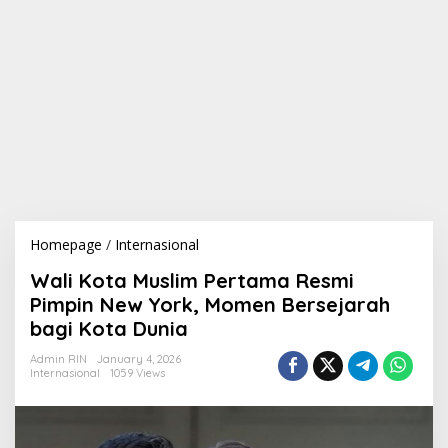
Homepage
/
Internasional
W
a
Wali Kota Muslim Pertama Resmi
l
i
Pimpin New York, Momen Bersejarah
K
bagi Kota Dunia
o
t
Admin RIN
January 4, 2026
a
Internasional
1059 Views
M
u
s
l