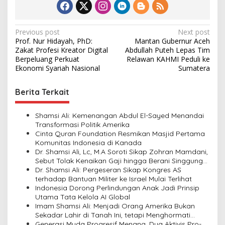
P
Previous post
Next post
Prof. Nur Hidayah, PhD:
Mantan Gubernur Aceh
o
Zakat Profesi Kreator Digital
Abdullah Puteh Lepas Tim
s
Berpeluang Perkuat
Relawan KAHMI Peduli ke
Ekonomi Syariah Nasional
Sumatera
t
n
Berita Terkait
a
v
Shamsi Ali: Kemenangan Abdul El-Sayed Menandai
Transformasi Politik Amerika
i
Cinta Quran Foundation Resmikan Masjid Pertama
Komunitas Indonesia di Kanada
g
Dr. Shamsi Ali, Lc, M.A Soroti Sikap Zohran Mamdani,
a
Sebut Tolak Kenaikan Gaji hingga Berani Singgung
Netanyahu
Dr. Shamsi Ali: Pergeseran Sikap Kongres AS
t
terhadap Bantuan Militer ke Israel Mulai Terlihat
i
Indonesia Dorong Perlindungan Anak Jadi Prinsip
Utama Tata Kelola AI Global
o
Imam Shamsi Ali: Menjadi Orang Amerika Bukan
n
Sekadar Lahir di Tanah Ini, tetapi Menghormati
Perbedaan
Generasi Muda Progresif Menang, Dua Aktivis Pro-