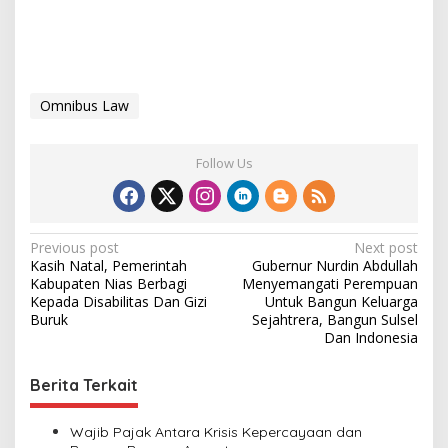
Omnibus Law
Follow Us
P
Previous post
Next post
Kasih Natal, Pemerintah
Gubernur Nurdin Abdullah
o
Kabupaten Nias Berbagi
Menyemangati Perempuan
s
Kepada Disabilitas Dan Gizi
Untuk Bangun Keluarga
Buruk
Sejahtrera, Bangun Sulsel
t
Dan Indonesia
n
Berita Terkait
a
v
Wajib Pajak Antara Krisis Kepercayaan dan