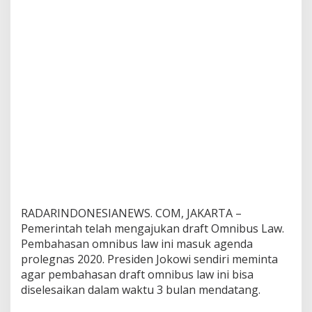
i
T
u
a
n
d
i
N
e
g
e
r
i
S
e
n
d
RADARINDONESIANEWS. COM, JAKARTA –
i
Pemerintah telah mengajukan draft Omnibus Law.
r
Pembahasan omnibus law ini masuk agenda
i
prolegnas 2020. Presiden Jokowi sendiri meminta
?
agar pembahasan draft omnibus law ini bisa
diselesaikan dalam waktu 3 bulan mendatang.