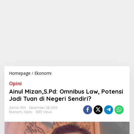
Homepage
/
Ekonomi
A
i
Opini
n
u
Ainul Mizan,S.Pd: Omnibus Law, Potensi
l
Jadi Tuan di Negeri Sendiri?
M
i
Admin RIN
December 28, 2019
z
Ekonomi
,
Opini
4335 Views
a
n
,
S