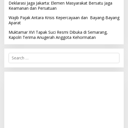
Deklarasi Jaga Jakarta: Elemen Masyarakat Bersatu Jaga
Keamanan dan Persatuan
Wajib Pajak Antara Krisis Kepercayaan dan Bayang-Bayang
Aparat
Muktamar XVI Tapak Suci Resmi Dibuka di Semarang,
Kapolri Terima Anugerah Anggota Kehormatan
S
e
a
r
c
h
f
o
r
: