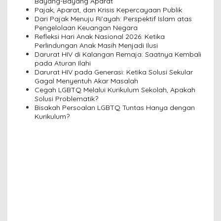
i
Bayang-Bayang Aparat
Pajak, Aparat, dan Krisis Kepercayaan Publik
g
Dari Pajak Menuju Ri’ayah: Perspektif Islam atas
a
Pengelolaan Keuangan Negara
Refleksi Hari Anak Nasional 2026: Ketika
t
Perlindungan Anak Masih Menjadi Ilusi
i
Darurat HIV di Kalangan Remaja: Saatnya Kembali
pada Aturan Ilahi
o
Darurat HIV pada Generasi: Ketika Solusi Sekular
n
Gagal Menyentuh Akar Masalah
Cegah LGBTQ Melalui Kurikulum Sekolah, Apakah
Solusi Problematik?
Bisakah Persoalan LGBTQ Tuntas Hanya dengan
Kurikulum?