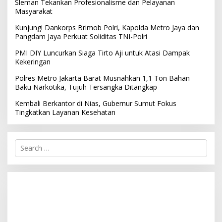
Sleman Tekankan Profesionalisme dan Pelayanan
Masyarakat
Kunjungi Dankorps Brimob Polri, Kapolda Metro Jaya dan
Pangdam Jaya Perkuat Soliditas TNI-Polri
PMI DIY Luncurkan Siaga Tirto Aji untuk Atasi Dampak
Kekeringan
Polres Metro Jakarta Barat Musnahkan 1,1 Ton Bahan
Baku Narkotika, Tujuh Tersangka Ditangkap
Kembali Berkantor di Nias, Gubernur Sumut Fokus
Tingkatkan Layanan Kesehatan
S
e
a
r
c
h
f
o
r