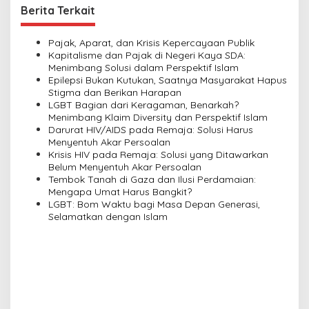
n
Berita Terkait
a
v
Pajak, Aparat, dan Krisis Kepercayaan Publik
Kapitalisme dan Pajak di Negeri Kaya SDA:
i
Menimbang Solusi dalam Perspektif Islam
Epilepsi Bukan Kutukan, Saatnya Masyarakat Hapus
g
Stigma dan Berikan Harapan
a
LGBT Bagian dari Keragaman, Benarkah?
Menimbang Klaim Diversity dan Perspektif Islam
t
Darurat HIV/AIDS pada Remaja: Solusi Harus
i
Menyentuh Akar Persoalan
Krisis HIV pada Remaja: Solusi yang Ditawarkan
o
Belum Menyentuh Akar Persoalan
n
Tembok Tanah di Gaza dan Ilusi Perdamaian:
Mengapa Umat Harus Bangkit?
LGBT: Bom Waktu bagi Masa Depan Generasi,
Selamatkan dengan Islam