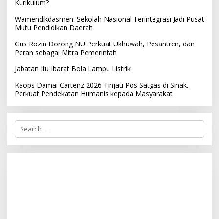
Kurikulum?
Wamendikdasmen: Sekolah Nasional Terintegrasi Jadi Pusat
Mutu Pendidikan Daerah
Gus Rozin Dorong NU Perkuat Ukhuwah, Pesantren, dan
Peran sebagai Mitra Pemerintah
Jabatan Itu Ibarat Bola Lampu Listrik
Kaops Damai Cartenz 2026 Tinjau Pos Satgas di Sinak,
Perkuat Pendekatan Humanis kepada Masyarakat
S
e
a
r
c
h
f
o
r
: