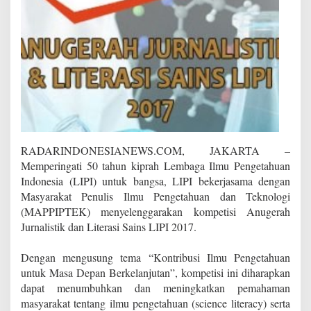
P
I
2
0
1
7
RADARINDONESIANEWS.COM, JAKARTA –
Memperingati 50 tahun kiprah Lembaga Ilmu Pengetahuan
Indonesia (LIPI) untuk bangsa, LIPI bekerjasama dengan
Masyarakat Penulis Ilmu Pengetahuan dan Teknologi
(MAPPIPTEK) menyelenggarakan kompetisi Anugerah
Jurnalistik dan Literasi Sains LIPI 2017.
Dengan mengusung tema “Kontribusi Ilmu Pengetahuan
untuk Masa Depan Berkelanjutan”, kompetisi ini diharapkan
dapat menumbuhkan dan meningkatkan pemahaman
masyarakat tentang ilmu pengetahuan (science literacy) serta