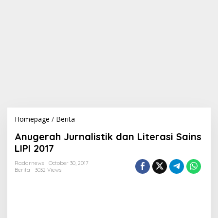
Homepage
/
Berita
A
n
Anugerah Jurnalistik dan Literasi Sains
u
g
LIPI 2017
e
r
Radarnews
October 30, 2017
Berita
3032 Views
a
h
J
u
r
n