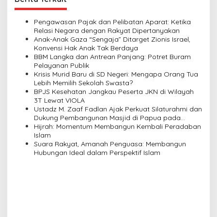
a
v
Pengawasan Pajak dan Pelibatan Aparat: Ketika
Relasi Negara dengan Rakyat Dipertanyakan
i
Anak-Anak Gaza “Sengaja” Ditarget Zionis Israel,
Konvensi Hak Anak Tak Berdaya
g
BBM Langka dan Antrean Panjang: Potret Buram
a
Pelayanan Publik
Krisis Murid Baru di SD Negeri: Mengapa Orang Tua
t
Lebih Memilih Sekolah Swasta?
i
BPJS Kesehatan Jangkau Peserta JKN di Wilayah
3T Lewat VIOLA
o
Ustadz M. Zaaf Fadlan Ajak Perkuat Silaturahmi dan
n
Dukung Pembangunan Masjid di Papua pada
Pengajian Yayasan Alimbas Insan Cita
Hijrah: Momentum Membangun Kembali Peradaban
Islam
Suara Rakyat, Amanah Penguasa: Membangun
Hubungan Ideal dalam Perspektif Islam