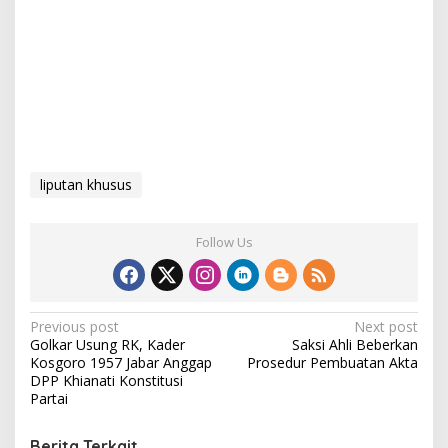
liputan khusus
Follow Us
P
Previous post
Next post
Golkar Usung RK, Kader
Saksi Ahli Beberkan
o
Kosgoro 1957 Jabar Anggap
Prosedur Pembuatan Akta
s
DPP Khianati Konstitusi
Partai
t
n
Berita Terkait