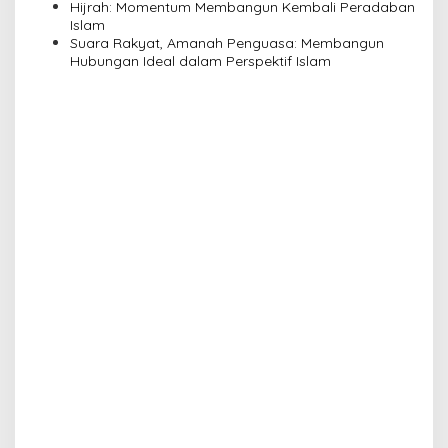
Pengajian Yayasan Alimbas Insan Cita
Hijrah: Momentum Membangun Kembali Peradaban
Islam
Suara Rakyat, Amanah Penguasa: Membangun
Hubungan Ideal dalam Perspektif Islam