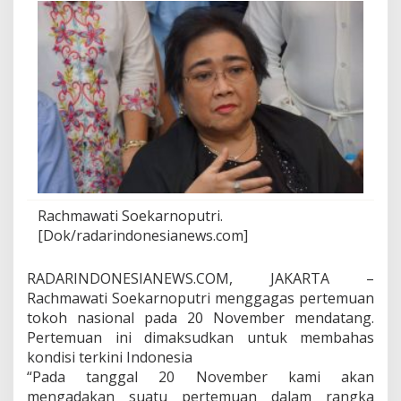
u
t
r
i
G
a
g
a
s
T
e
m
u
Rachmawati Soekarnoputri.
T
[Dok/radarindonesianews.com]
o
k
o
RADARINDONESIANEWS.COM, JAKARTA –
h
Rachmawati Soekarnoputri menggagas pertemuan
N
tokoh nasional pada 20 November mendatang.
a
s
Pertemuan ini dimaksudkan untuk membahas
i
kondisi terkini Indonesia
o
“Pada tanggal 20 November kami akan
n
mengadakan suatu pertemuan dalam rangka
a