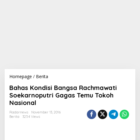
Homepage
/
Berita
B
a
Bahas Kondisi Bangsa Rachmawati
h
a
Soekarnoputri Gagas Temu Tokoh
s
Nasional
K
o
Radarnews
November 13, 2016
n
Berita
3254 Views
d
i
s
i