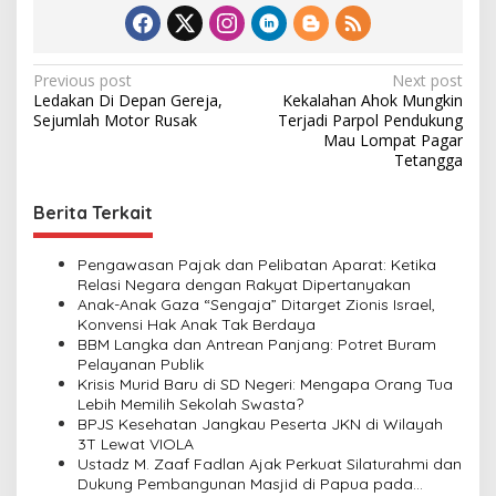
P
Previous post
Next post
Ledakan Di Depan Gereja,
Kekalahan Ahok Mungkin
o
Sejumlah Motor Rusak
Terjadi Parpol Pendukung
s
Mau Lompat Pagar
Tetangga
t
n
Berita Terkait
a
v
Pengawasan Pajak dan Pelibatan Aparat: Ketika
Relasi Negara dengan Rakyat Dipertanyakan
i
Anak-Anak Gaza “Sengaja” Ditarget Zionis Israel,
Konvensi Hak Anak Tak Berdaya
g
BBM Langka dan Antrean Panjang: Potret Buram
a
Pelayanan Publik
Krisis Murid Baru di SD Negeri: Mengapa Orang Tua
t
Lebih Memilih Sekolah Swasta?
i
BPJS Kesehatan Jangkau Peserta JKN di Wilayah
3T Lewat VIOLA
o
Ustadz M. Zaaf Fadlan Ajak Perkuat Silaturahmi dan
n
Dukung Pembangunan Masjid di Papua pada