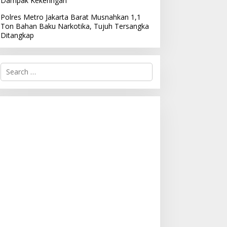
Dampak Kekeringan
Polres Metro Jakarta Barat Musnahkan 1,1
Ton Bahan Baku Narkotika, Tujuh Tersangka
Ditangkap
S
e
a
r
c
h
f
o
r
: