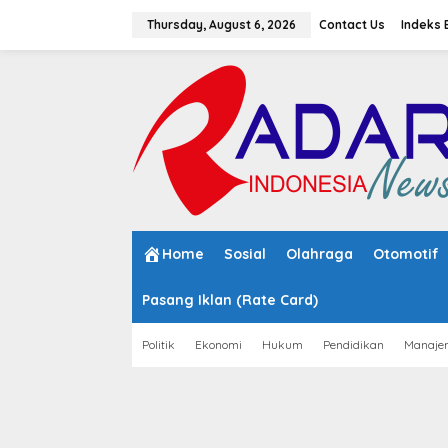
S
k
Thursday, August 6, 2026
Contact Us
Indeks 
i
p
t
o
c
o
n
t
e
n
t
Home
Sosial
Olahraga
Otomotif
Pasang Iklan (Rate Card)
Politik
Ekonomi
Hukum
Pendidikan
Manaje