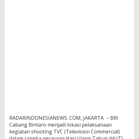
R
I
RADARINDONESIANEWS. COM, JAKARTA – BRI
Cabang Bintaro menjadi lokasi pelaksanaan
kegiatan shooting TVC (Television Commercial)
dalam rangka perayaan Hari Ulang Tahun (HUT)