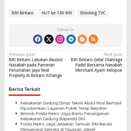
BRI Bintaro
HUT ke-130 BRI
Shooting TVC
Follow Us
P
Previous post
Next post
BRI Bintaro Lakukan Akuisisi
BRI Bintaro Gelar Olahraga
o
Nasabah pada Pameran
Padel Bersama Nasabah
s
Perumahan Jaya Real
Merchant Ayam Kelopoe
Property di Bintaro Xchange
t
n
Berita Terkait
a
v
Kebakaran Gedung Dinas Teknis Abdul Muis Berhasil
Dipadamkan, Layanan Publik Tetap Berjalan
i
Brimob Polda Metro Jaya Bantu Penanganan
Kebakaran Gedung Bapenda DKI
g
Polda Metro Jaya Jelaskan Temuan 996 Benda
a
Menyerupai Senjata di Yayasan Jaksel