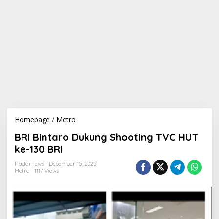
Homepage
/
Metro
B
R
BRI Bintaro Dukung Shooting TVC HUT
I
B
ke-130 BRI
i
n
Radarnews
December 15, 2025
Metro
1117 Views
t
a
r
o
D
u