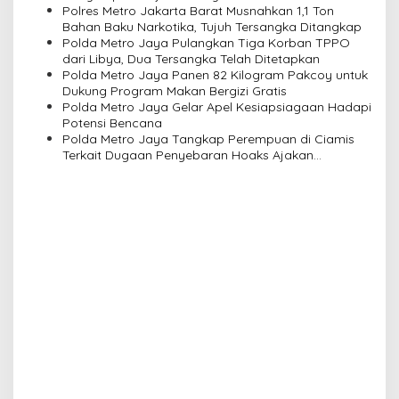
Polres Metro Jakarta Barat Musnahkan 1,1 Ton
t
Bahan Baku Narkotika, Tujuh Tersangka Ditangkap
i
Polda Metro Jaya Pulangkan Tiga Korban TPPO
dari Libya, Dua Tersangka Telah Ditetapkan
o
Polda Metro Jaya Panen 82 Kilogram Pakcoy untuk
n
Dukung Program Makan Bergizi Gratis
Polda Metro Jaya Gelar Apel Kesiapsiagaan Hadapi
Potensi Bencana
Polda Metro Jaya Tangkap Perempuan di Ciamis
Terkait Dugaan Penyebaran Hoaks Ajakan
Demonstrasi Jelang 17 Agustus