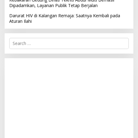
Dipadamkan, Layanan Publik Tetap Berjalan
Darurat HIV di Kalangan Remaja: Saatnya Kembali pada
Aturan Ilahi
S
e
a
r
c
h
f
o
r
: