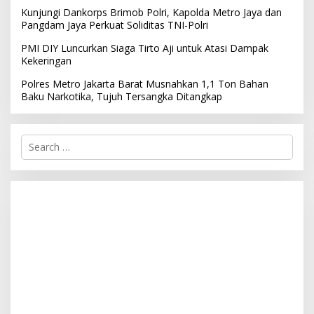
Kunjungi Dankorps Brimob Polri, Kapolda Metro Jaya dan
Pangdam Jaya Perkuat Soliditas TNI-Polri
PMI DIY Luncurkan Siaga Tirto Aji untuk Atasi Dampak
Kekeringan
Polres Metro Jakarta Barat Musnahkan 1,1 Ton Bahan
Baku Narkotika, Tujuh Tersangka Ditangkap
S
e
a
r
c
h
f
o
r
: