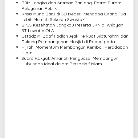
BBM Langka dan Antrean Panjang: Potret Buram
g
Pelayanan Publik
a
Krisis Murid Baru di SD Negeri: Mengapa Orang Tua
Lebih Memilih Sekolah Swasta?
t
BPJS Kesehatan Jangkau Peserta JKN di Wilayah
i
3T Lewat VIOLA
Ustadz M. Zaaf Fadlan Ajak Perkuat Silaturahmi dan
o
Dukung Pembangunan Masjid di Papua pada
n
Pengajian Yayasan Alimbas Insan Cita
Hijrah: Momentum Membangun Kembali Peradaban
Islam
Suara Rakyat, Amanah Penguasa: Membangun
Hubungan Ideal dalam Perspektif Islam