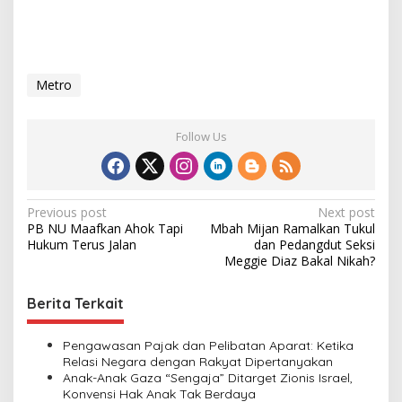
Metro
Follow Us
P
Previous post
Next post
PB NU Maafkan Ahok Tapi
Mbah Mijan Ramalkan Tukul
o
Hukum Terus Jalan
dan Pedangdut Seksi
s
Meggie Diaz Bakal Nikah?
t
Berita Terkait
n
a
Pengawasan Pajak dan Pelibatan Aparat: Ketika
v
Relasi Negara dengan Rakyat Dipertanyakan
Anak-Anak Gaza “Sengaja” Ditarget Zionis Israel,
i
Konvensi Hak Anak Tak Berdaya