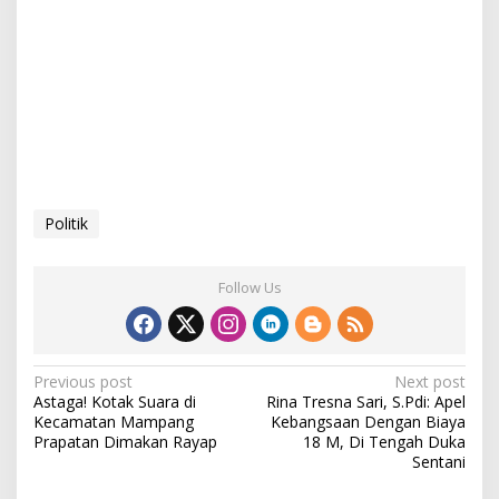
Politik
Follow Us
P
Previous post
Next post
Astaga! Kotak Suara di
Rina Tresna Sari, S.Pdi: Apel
o
Kecamatan Mampang
Kebangsaan Dengan Biaya
s
Prapatan Dimakan Rayap
18 M, Di Tengah Duka
Sentani
t