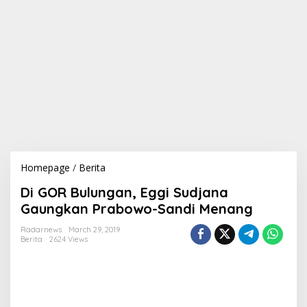
Homepage
/
Berita
D
i
Di GOR Bulungan, Eggi Sudjana
G
O
Gaungkan Prabowo-Sandi Menang
R
B
Radarnews
March 29, 2019
Berita
2624 Views
u
l
u
n
g
a