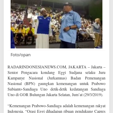
o
w
o
-
S
a
n
d
i
M
e
n
Foto/opan
a
n
RADARINDONESIANEWS.COM, JAKARTA – Jakarta –
g
Senior Pengacara kondang Eggi Sudjana selaku Juru
Kampanye Nasional (Jurkamnas) Badan Pemenangan
Nasional (BPN) gaungkan kemenangan untuk Prabowo
Subianto-Sandiaga Uno detik-detik kedatangan Sandiaga
Uno di GOR Bulungan Jakarta Selatan, Jum’at (29/3/2019).
“Kemenangan Prabowo-Sandiaga adalah kemenangan rakyat
Indonesia. “Orasi Eggi dihadapan ribuan pendukung Capres