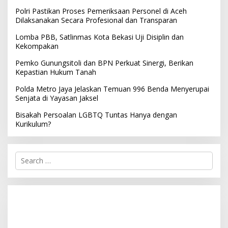
Polri Pastikan Proses Pemeriksaan Personel di Aceh
Dilaksanakan Secara Profesional dan Transparan
Lomba PBB, Satlinmas Kota Bekasi Uji Disiplin dan
Kekompakan
Pemko Gunungsitoli dan BPN Perkuat Sinergi, Berikan
Kepastian Hukum Tanah
Polda Metro Jaya Jelaskan Temuan 996 Benda Menyerupai
Senjata di Yayasan Jaksel
Bisakah Persoalan LGBTQ Tuntas Hanya dengan
Kurikulum?
S
e
a
r
c
h
f
o