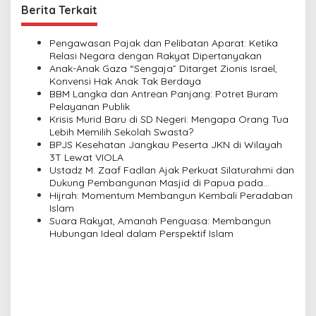
n
Berita Terkait
a
v
Pengawasan Pajak dan Pelibatan Aparat: Ketika
Relasi Negara dengan Rakyat Dipertanyakan
i
Anak-Anak Gaza “Sengaja” Ditarget Zionis Israel,
Konvensi Hak Anak Tak Berdaya
g
BBM Langka dan Antrean Panjang: Potret Buram
a
Pelayanan Publik
Krisis Murid Baru di SD Negeri: Mengapa Orang Tua
t
Lebih Memilih Sekolah Swasta?
i
BPJS Kesehatan Jangkau Peserta JKN di Wilayah
3T Lewat VIOLA
o
Ustadz M. Zaaf Fadlan Ajak Perkuat Silaturahmi dan
n
Dukung Pembangunan Masjid di Papua pada
Pengajian Yayasan Alimbas Insan Cita
Hijrah: Momentum Membangun Kembali Peradaban
Islam
Suara Rakyat, Amanah Penguasa: Membangun
Hubungan Ideal dalam Perspektif Islam