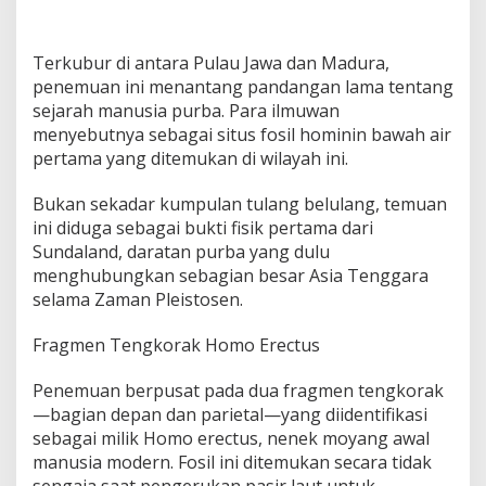
d
i
B
a
Terkubur di antara Pulau Jawa dan Madura,
w
penemuan ini menantang pandangan lama tentang
a
sejarah manusia purba. Para ilmuwan
h
menyebutnya sebagai situs fosil hominin bawah air
D
a
pertama yang ditemukan di wilayah ini.
s
a
Bukan sekadar kumpulan tulang belulang, temuan
r
ini diduga sebagai bukti fisik pertama dari
L
Sundaland, daratan purba yang dulu
a
u
menghubungkan sebagian besar Asia Tenggara
t
selama Zaman Pleistosen.
Fragmen Tengkorak Homo Erectus
Penemuan berpusat pada dua fragmen tengkorak
—bagian depan dan parietal—yang diidentifikasi
sebagai milik Homo erectus, nenek moyang awal
manusia modern. Fosil ini ditemukan secara tidak
sengaja saat pengerukan pasir laut untuk