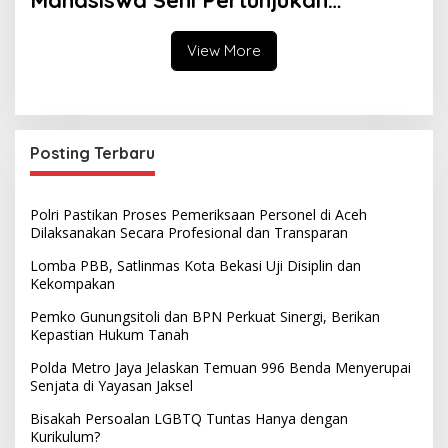
Universitas Negeri Malang Gelar
“Satya Swara Tari” di Pusat Wisata
View More
Posting Terbaru
Polri Pastikan Proses Pemeriksaan Personel di Aceh
Dilaksanakan Secara Profesional dan Transparan
Lomba PBB, Satlinmas Kota Bekasi Uji Disiplin dan
Kekompakan
Pemko Gunungsitoli dan BPN Perkuat Sinergi, Berikan
Kepastian Hukum Tanah
Polda Metro Jaya Jelaskan Temuan 996 Benda Menyerupai
Senjata di Yayasan Jaksel
Bisakah Persoalan LGBTQ Tuntas Hanya dengan
Kurikulum?