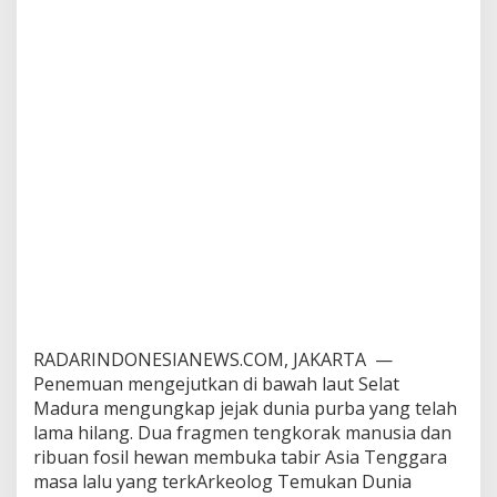
g
A
r
k
e
o
l
o
g
T
e
m
u
k
a
n
D
u
RADARINDONESIANEWS.COM, JAKARTA —
n
Penemuan mengejutkan di bawah laut Selat
i
Madura mengungkap jejak dunia purba yang telah
a
lama hilang. Dua fragmen tengkorak manusia dan
T
e
ribuan fosil hewan membuka tabir Asia Tenggara
n
masa lalu yang terkArkeolog Temukan Dunia
g