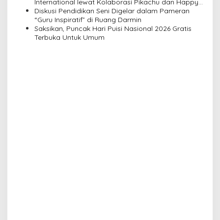
International lewat Kolaborasi Pikachu dan Happy
n
Asmara
Diskusi Pendidikan Seni Digelar dalam Pameran
“Guru Inspiratif” di Ruang Darmin
Saksikan, Puncak Hari Puisi Nasional 2026 Gratis
Terbuka Untuk Umum