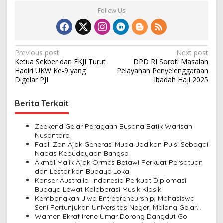
Follow Us
P
Previous post
Next post
Ketua Sekber dan FKJI Turut
DPD RI Soroti Masalah
o
Hadiri UKW Ke-9 yang
Pelayanan Penyelenggaraan
s
Digelar PJI
Ibadah Haji 2025
t
Berita Terkait
n
a
Zeekend Gelar Peragaan Busana Batik Warisan
v
Nusantara
Fadli Zon Ajak Generasi Muda Jadikan Puisi Sebagai
i
Napas Kebudayaan Bangsa
Akmal Malik Ajak Ormas Betawi Perkuat Persatuan
g
dan Lestarikan Budaya Lokal
a
Konser Australia–Indonesia Perkuat Diplomasi
Budaya Lewat Kolaborasi Musik Klasik
t
Kembangkan Jiwa Entrepreneurship, Mahasiswa
i
Seni Pertunjukan Universitas Negeri Malang Gelar
“Satya Swara Tari” di Pusat Wisata
Wamen Ekraf Irene Umar Dorong Dangdut Go
o