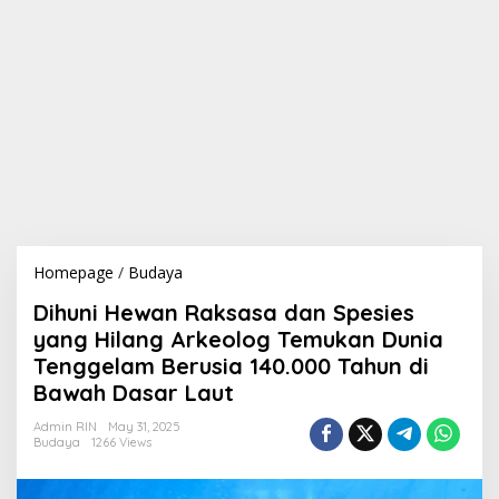
Homepage
/
Budaya
D
i
Dihuni Hewan Raksasa dan Spesies
h
u
yang Hilang Arkeolog Temukan Dunia
n
Tenggelam Berusia 140.000 Tahun di
i
Bawah Dasar Laut
H
e
Admin RIN
May 31, 2025
w
Budaya
1266 Views
a
n
R