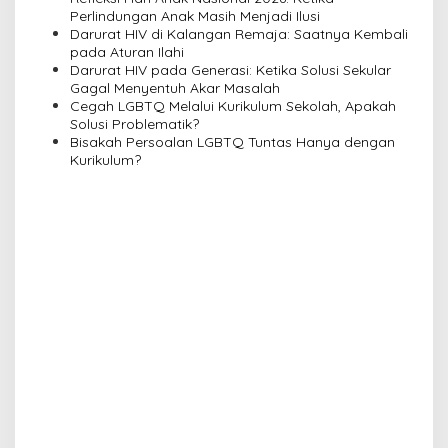
t
Perlindungan Anak Masih Menjadi Ilusi
i
Darurat HIV di Kalangan Remaja: Saatnya Kembali
pada Aturan Ilahi
o
Darurat HIV pada Generasi: Ketika Solusi Sekular
n
Gagal Menyentuh Akar Masalah
Cegah LGBTQ Melalui Kurikulum Sekolah, Apakah
Solusi Problematik?
Bisakah Persoalan LGBTQ Tuntas Hanya dengan
Kurikulum?