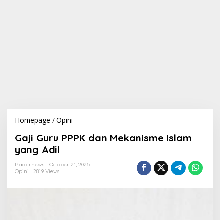
Homepage
/
Opini
G
a
Gaji Guru PPPK dan Mekanisme Islam
j
i
yang Adil
G
u
Radarnews
October 21, 2025
Opini
2819 Views
r
u
P
P
P
K