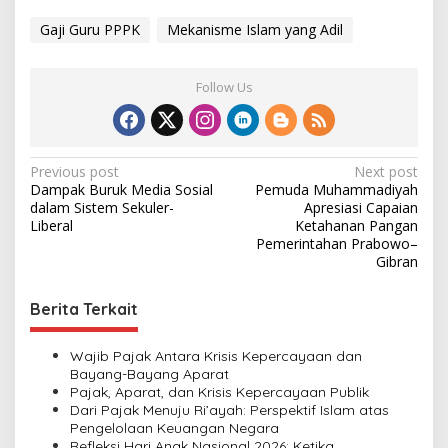
Gaji Guru PPPK
Mekanisme Islam yang Adil
Follow Us
P
Previous post
Next post
Dampak Buruk Media Sosial
Pemuda Muhammadiyah
o
dalam Sistem Sekuler-
Apresiasi Capaian
s
Liberal
Ketahanan Pangan
Pemerintahan Prabowo–
t
Gibran
n
Berita Terkait
a
v
Wajib Pajak Antara Krisis Kepercayaan dan
i
Bayang-Bayang Aparat
Pajak, Aparat, dan Krisis Kepercayaan Publik
g
Dari Pajak Menuju Ri’ayah: Perspektif Islam atas
a
Pengelolaan Keuangan Negara
Refleksi Hari Anak Nasional 2026: Ketika