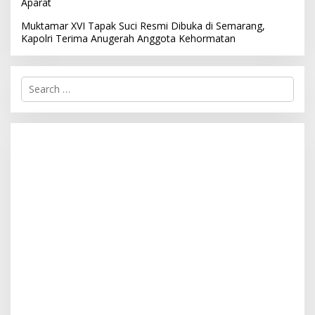
Aparat
Muktamar XVI Tapak Suci Resmi Dibuka di Semarang,
Kapolri Terima Anugerah Anggota Kehormatan
S
e
a
r
c
h
f
o
r
: