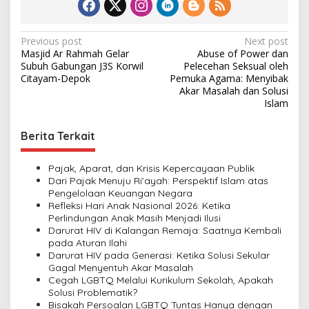
P
Previous post
Next post
Masjid Ar Rahmah Gelar
Abuse of Power dan
o
Subuh Gabungan J3S Korwil
Pelecehan Seksual oleh
s
Citayam-Depok
Pemuka Agama: Menyibak
Akar Masalah dan Solusi
t
Islam
n
Berita Terkait
a
v
Pajak, Aparat, dan Krisis Kepercayaan Publik
i
Dari Pajak Menuju Ri’ayah: Perspektif Islam atas
Pengelolaan Keuangan Negara
g
Refleksi Hari Anak Nasional 2026: Ketika
a
Perlindungan Anak Masih Menjadi Ilusi
Darurat HIV di Kalangan Remaja: Saatnya Kembali
t
pada Aturan Ilahi
i
Darurat HIV pada Generasi: Ketika Solusi Sekular
Gagal Menyentuh Akar Masalah
o
Cegah LGBTQ Melalui Kurikulum Sekolah, Apakah
n
Solusi Problematik?
Bisakah Persoalan LGBTQ Tuntas Hanya dengan