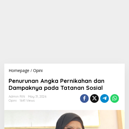
Homepage
/
Opini
P
e
Penurunan Angka Pernikahan dan
n
u
Dampaknya pada Tatanan Sosial
r
u
Admin RIN
May 31, 2026
Opini
1641 Views
n
a
n
A
n
g