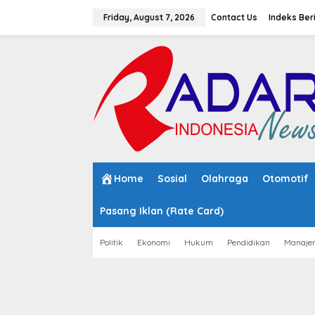
S
k
Friday, August 7, 2026
Contact Us
Indeks Ber
i
p
t
o
c
o
n
t
e
n
t
Home
Sosial
Olahraga
Otomotif
Pasang Iklan (Rate Card)
Politik
Ekonomi
Hukum
Pendidikan
Manaje