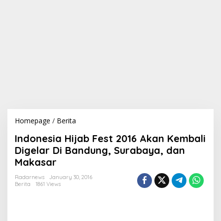
Homepage
/
Berita
I
n
Indonesia Hijab Fest 2016 Akan Kembali
d
o
Digelar Di Bandung, Surabaya, dan
n
Makasar
e
s
Radarnews
January 30, 2016
i
Berita
1861 Views
a
H
i
j