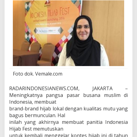
l
a
r
D
i
B
a
n
d
u
n
g
,
Foto dok. Vemale.com
S
u
r
RADARINDONESIANEWS.COM, JAKARTA –
a
Meningkatnya pangsa pasar busana muslim di
b
Indonesia, membuat
a
brand-brand hijab lokal dengan kualitas mutu yang
y
a
bagus bermunculan. Hal
,
inilah yang akhirnya membuat panitia Indonesia
d
Hijab Fest memutuskan
a
untuk kembali menggelar kontes hijab ini di tahun
n