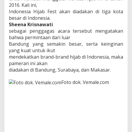
2016. Kali ini,
M
a
Indonesia Hijab Fest akan diadakan di tiga kota
k
besar di Indonesia.
a
Sheena Krisnawati
s
sebagai penggagas acara tersebut mengatakan
a
r
bahwa permintaan dari luar
Bandung yang semakin besar, serta keinginan
yang kuat untuk ikut
mendekatkan brand-brand hijab di Indonesia, maka
pameran ini akan
diadakan di Bandung, Surabaya, dan Makasar.
Foto dok. Vemale.com