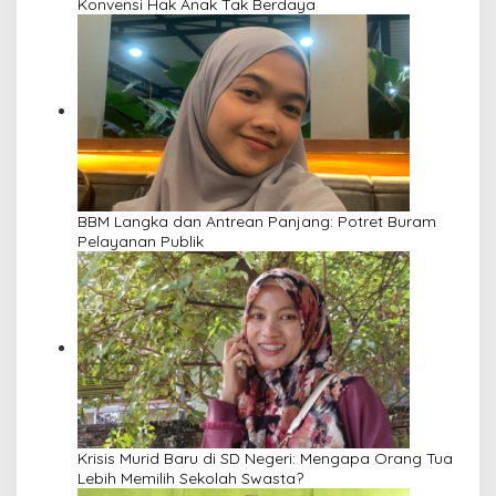
Konvensi Hak Anak Tak Berdaya
BBM Langka dan Antrean Panjang: Potret Buram
Pelayanan Publik
Krisis Murid Baru di SD Negeri: Mengapa Orang Tua
Lebih Memilih Sekolah Swasta?