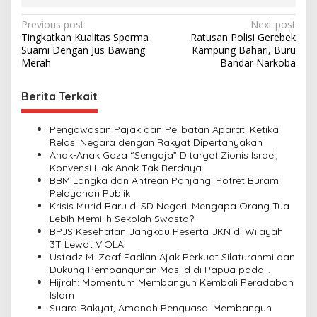
P
Previous post
Next post
Tingkatkan Kualitas Sperma
Ratusan Polisi Gerebek
o
Suami Dengan Jus Bawang
Kampung Bahari, Buru
s
Merah
Bandar Narkoba
t
Berita Terkait
n
a
Pengawasan Pajak dan Pelibatan Aparat: Ketika
v
Relasi Negara dengan Rakyat Dipertanyakan
Anak-Anak Gaza “Sengaja” Ditarget Zionis Israel,
i
Konvensi Hak Anak Tak Berdaya
BBM Langka dan Antrean Panjang: Potret Buram
g
Pelayanan Publik
a
Krisis Murid Baru di SD Negeri: Mengapa Orang Tua
Lebih Memilih Sekolah Swasta?
t
BPJS Kesehatan Jangkau Peserta JKN di Wilayah
i
3T Lewat VIOLA
Ustadz M. Zaaf Fadlan Ajak Perkuat Silaturahmi dan
o
Dukung Pembangunan Masjid di Papua pada
n
Pengajian Yayasan Alimbas Insan Cita
Hijrah: Momentum Membangun Kembali Peradaban
Islam
Suara Rakyat, Amanah Penguasa: Membangun