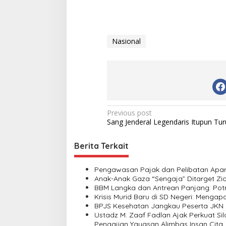
Nasional
P
Previous post
Sang Jenderal Legendaris Itupun Tu
o
s
Berita Terkait
t
n
Pengawasan Pajak dan Pelibatan Apara
Anak-Anak Gaza “Sengaja” Ditarget Zio
a
BBM Langka dan Antrean Panjang: Potr
v
Krisis Murid Baru di SD Negeri: Menga
BPJS Kesehatan Jangkau Peserta JKN 
i
Ustadz M. Zaaf Fadlan Ajak Perkuat 
Pengajian Yayasan Alimbas Insan Cita