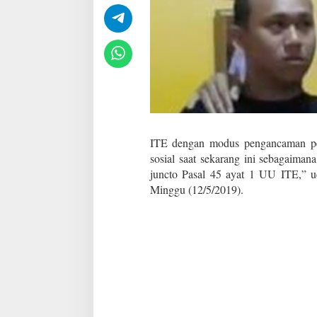
i
T
a
m
p
a
n
g
P
r
i
ITE dengan modus pengancaman pem
a
Y
sosial saat sekarang ini sebagaim
a
juncto Pasal 45 ayat 1 UU ITE,”
n
Minggu (12/5/2019).
g
A
n
c
a
m
P
e
n
g