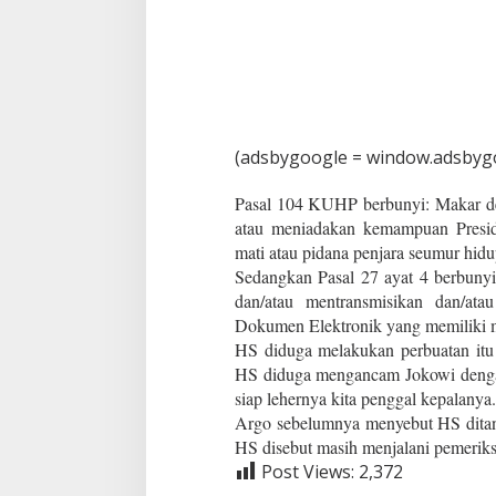
g
a
l
J
o
k
o
w
(adsbygoogle = window.adsbygoo
i
Pasal 104 KUHP berbunyi: Makar d
atau meniadakan kemampuan Presid
mati atau pidana penjara seumur hidu
Sedangkan Pasal 27 ayat 4 berbunyi
dan/atau mentransmisikan dan/ata
Dokumen Elektronik yang memiliki 
HS diduga melakukan perbuatan itu
HS diduga mengancam Jokowi dengan
siap lehernya kita penggal kepalanya
Argo sebelumnya menyebut HS ditan
HS disebut masih menjalani pemeriks
Post Views:
2,372