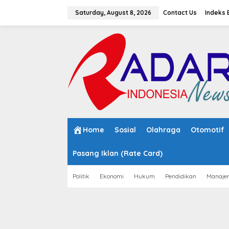
S
k
Saturday, August 8, 2026
Contact Us
Indeks 
i
p
t
o
c
o
n
t
e
n
t
Home
Sosial
Olahraga
Otomotif
Pasang Iklan (Rate Card)
Politik
Ekonomi
Hukum
Pendidikan
Manaje