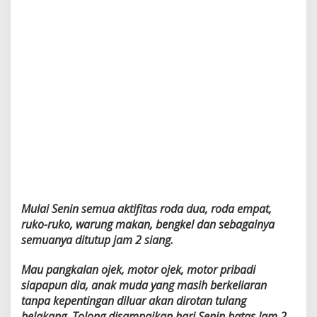
a
s
P
o
l
d
a
S
u
l
s
e
l
Mulai Senin semua aktifitas roda dua, roda empat,
ruko-ruko, warung makan, bengkel dan sebagainya
semuanya ditutup jam 2 siang.
Mau pangkalan ojek, motor ojek, motor pribadi
siapapun dia, anak muda yang masih berkeliaran
tanpa kepentingan diluar akan dirotan tulang
belakang. Tolong disampaikan hari Senin batas Jam 2