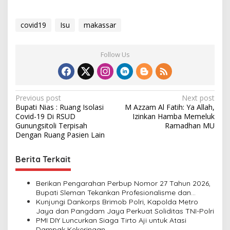
covid19
Isu
makassar
Follow Us
P
Previous post
Next post
Bupati Nias : Ruang Isolasi
M Azzam Al Fatih: Ya Allah,
o
Covid-19 Di RSUD
Izinkan Hamba Memeluk
s
Gunungsitoli Terpisah
Ramadhan MU
Dengan Ruang Pasien Lain
t
n
Berita Terkait
a
v
Berikan Pengarahan Perbup Nomor 27 Tahun 2026,
Bupati Sleman Tekankan Profesionalisme dan
i
Pelayanan Masyarakat
Kunjungi Dankorps Brimob Polri, Kapolda Metro
Jaya dan Pangdam Jaya Perkuat Soliditas TNI-Polri
g
PMI DIY Luncurkan Siaga Tirto Aji untuk Atasi
a
Dampak Kekeringan