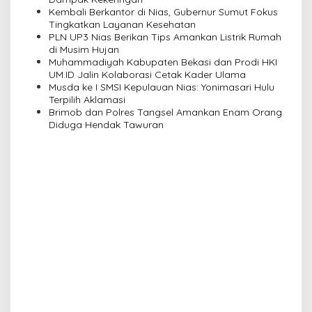
Kembali Berkantor di Nias, Gubernur Sumut Fokus
t
Tingkatkan Layanan Kesehatan
i
PLN UP3 Nias Berikan Tips Amankan Listrik Rumah
di Musim Hujan
o
Muhammadiyah Kabupaten Bekasi dan Prodi HKI
n
UM.ID Jalin Kolaborasi Cetak Kader Ulama
Musda ke I SMSI Kepulauan Nias: Yonimasari Hulu
Terpilih Aklamasi
Brimob dan Polres Tangsel Amankan Enam Orang
Diduga Hendak Tawuran