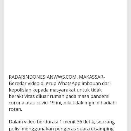
u
l
W
a
r
g
a
P
a
k
a
i
R
o
RADARINDONESIANWWS.COM, MAKASSAR-
t
Beredar video di grup WhatsApp imbauan dari
a
n
kepolisian kepada masyarakat untuk tidak
H
beraktivitas diluar rumah pada masa pandemi
a
corona atau covid-19 ini, bila tidak ingin dihadiahi
r
rotan.
i
S
e
Dalam video berdurasi 1 menit 36 detik, seorang
n
polisi menggunakan pengeras suara disamping
i