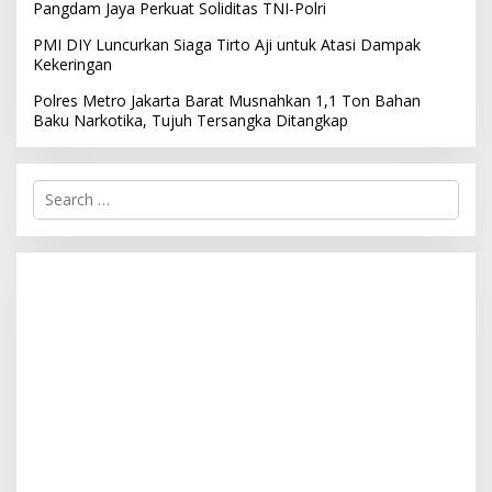
Pangdam Jaya Perkuat Soliditas TNI-Polri
PMI DIY Luncurkan Siaga Tirto Aji untuk Atasi Dampak
Kekeringan
Polres Metro Jakarta Barat Musnahkan 1,1 Ton Bahan
Baku Narkotika, Tujuh Tersangka Ditangkap
S
e
a
r
c
h
f
o
r
: