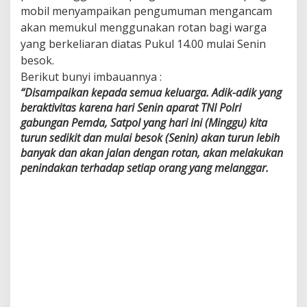
mobil menyampaikan pengumuman mengancam
n
,
akan memukul menggunakan rotan bagi warga
B
yang berkeliaran diatas Pukul 14.00 mulai Senin
e
besok.
n
a
Berikut bunyi imbauannya :
r
“Disampaikan kepada semua keluarga. Adik-adik yang
k
beraktivitas karena hari Senin aparat TNI Polri
a
gabungan Pemda, Satpol yang hari ini (Minggu) kita
h
?
turun sedikit dan mulai besok (Senin) akan turun lebih
I
banyak dan akan jalan dengan rotan, akan melakukan
n
penindakan terhadap setiap orang yang melanggar.
i
J
a
w
a
b
a
n
H
u
m