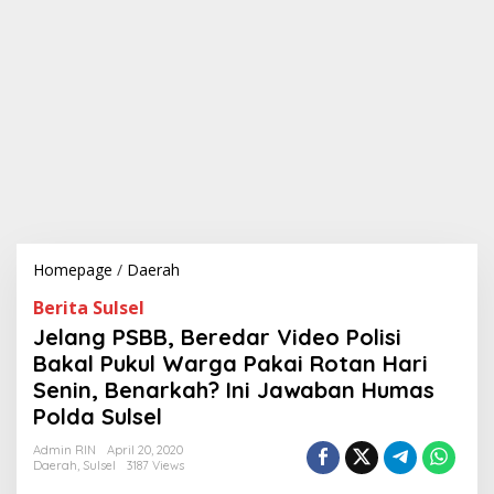
Homepage
/
Daerah
J
e
Berita Sulsel
l
a
Jelang PSBB, Beredar Video Polisi
n
Bakal Pukul Warga Pakai Rotan Hari
g
Senin, Benarkah? Ini Jawaban Humas
P
S
Polda Sulsel
B
B
Admin RIN
April 20, 2020
Daerah
,
Sulsel
3187 Views
,
B