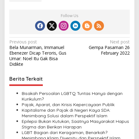
Follow Us
P
Previous post
Next post
Bela Munarman, Immanuel
Gempa Pasaman 26
o
Ebenezer Dicap Teroris, Gus
February 2022
s
Umar: Noel Itu Gak Bisa
Didikte
t
n
Berita Terkait
a
v
Bisakah Persoalan LGBTQ Tuntas Hanya dengan
Kurikulum?
i
Pajak, Aparat, dan Krisis Kepercayaan Publik
Kapitalisme dan Pajak di Negeri Kaya SDA:
g
Menimbang Solusi dalam Perspektif Islam
a
Epilepsi Bukan Kutukan, Saatnya Masyarakat Hapus
Stigma dan Berikan Harapan
t
LGBT Bagian dari Keragaman, Benarkah?
i
Menimbang Klaim Diversity dan Perspektif Islam