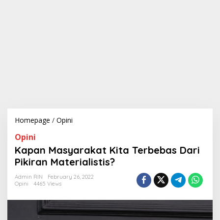
Homepage
/
Opini
K
a
Opini
p
a
Kapan Masyarakat Kita Terbebas Dari
n
Pikiran Materialistis?
M
a
Admin RIN
February 26, 2022
s
Opini
4465 Views
y
a
r
a