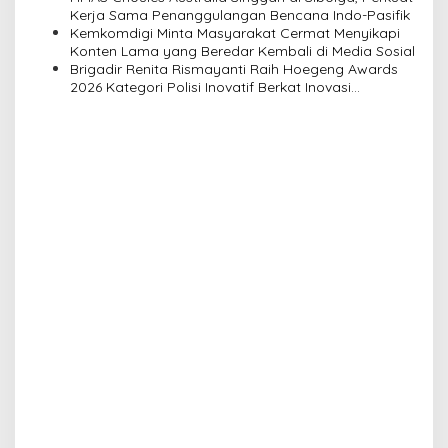
n
Kerja Sama Penanggulangan Bencana Indo-Pasifik
Kemkomdigi Minta Masyarakat Cermat Menyikapi
Konten Lama yang Beredar Kembali di Media Sosial
Brigadir Renita Rismayanti Raih Hoegeng Awards
2026 Kategori Polisi Inovatif Berkat Inovasi
Digitalisasi Data Kriminal Misi PBB