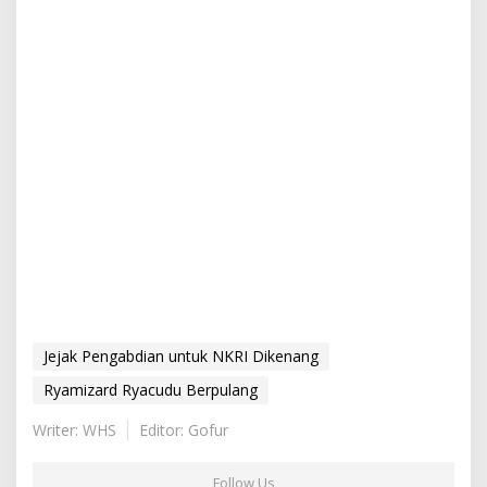
Jejak Pengabdian untuk NKRI Dikenang
Ryamizard Ryacudu Berpulang
Writer: WHS
Editor: Gofur
Follow Us