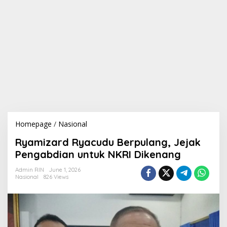
Homepage
/
Nasional
R
y
Ryamizard Ryacudu Berpulang, Jejak
a
m
Pengabdian untuk NKRI Dikenang
i
z
Admin RIN
June 1, 2026
Nasional
826 Views
a
r
d
R
y
a