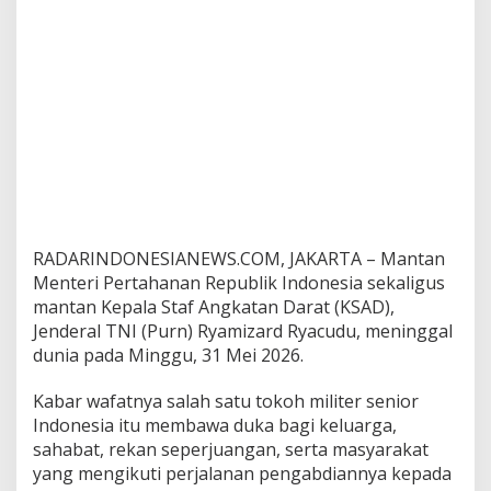
d
i
a
n
u
n
t
u
k
N
K
R
I
RADARINDONESIANEWS.COM, JAKARTA – Mantan
D
Menteri Pertahanan Republik Indonesia sekaligus
i
mantan Kepala Staf Angkatan Darat (KSAD),
k
Jenderal TNI (Purn) Ryamizard Ryacudu, meninggal
e
n
dunia pada Minggu, 31 Mei 2026.
a
n
Kabar wafatnya salah satu tokoh militer senior
g
Indonesia itu membawa duka bagi keluarga,
sahabat, rekan seperjuangan, serta masyarakat
yang mengikuti perjalanan pengabdiannya kepada