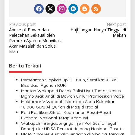
P
Previous post
Next post
Abuse of Power dan
Haji Jangan Hanya Tinggal di
o
Pelecehan Seksual oleh
Mekah
s
Pemuka Agama: Menyibak
Akar Masalah dan Solusi
t
Islam
n
Berita Terkait
a
v
Pemerintah Siapkan Rp10 Triliun, Sertifikat KI Kini
i
Bisa Jadi Agunan KUR
Mantan Wakapolri Desak Polisi Usut Tuntas Kasus
g
Bigmo Ajak Anak di Bawah Umur Promosikan Vape
a
Muktamar V Wahdah Islamiyah Akan Kukuhkan
10.000 Guru Al-Qur’an di Masjid Istiqlal
t
Polri Pastikan Situasi Keamanan Pusat-Pusat
i
Ekonomi Nasional Tetap Kondusif
Wakapolri: Bergabungnya Irjen Pol. Susilo Teguh
o
Raharjo ke UBISA Perkuat Jejaring Nasional Pusat
Studi Kepolisian
HMAS Choules Australia Singgah di Sibolga, Perkuat