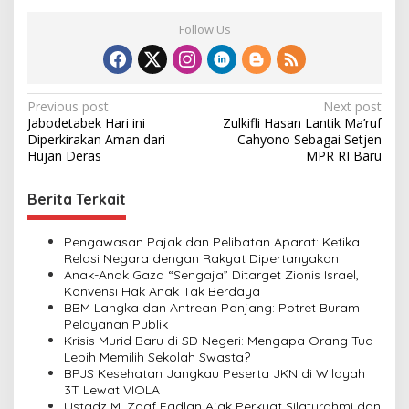
Follow Us
P
Previous post
Next post
Jabodetabek Hari ini
Zulkifli Hasan Lantik Ma’ruf
o
Diperkirakan Aman dari
Cahyono Sebagai Setjen
s
Hujan Deras
MPR RI Baru
t
Berita Terkait
n
a
Pengawasan Pajak dan Pelibatan Aparat: Ketika
v
Relasi Negara dengan Rakyat Dipertanyakan
Anak-Anak Gaza “Sengaja” Ditarget Zionis Israel,
i
Konvensi Hak Anak Tak Berdaya
BBM Langka dan Antrean Panjang: Potret Buram
g
Pelayanan Publik
a
Krisis Murid Baru di SD Negeri: Mengapa Orang Tua
Lebih Memilih Sekolah Swasta?
t
BPJS Kesehatan Jangkau Peserta JKN di Wilayah
i
3T Lewat VIOLA
Ustadz M. Zaaf Fadlan Ajak Perkuat Silaturahmi dan