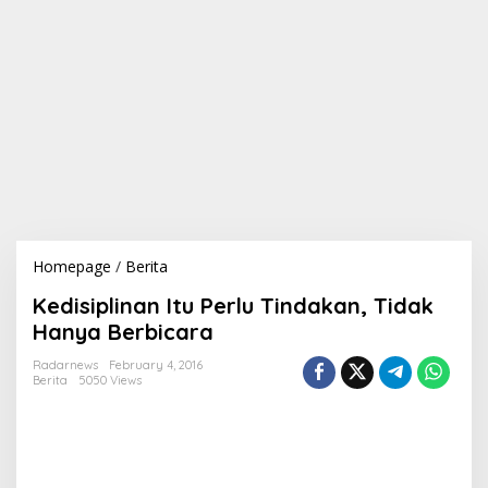
Homepage
/
Berita
K
e
Kedisiplinan Itu Perlu Tindakan, Tidak
d
i
Hanya Berbicara
s
i
Radarnews
February 4, 2016
Berita
5050 Views
p
l
i
n
a
n