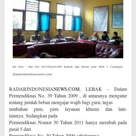
y
a
B
e
r
b
i
c
a
r
a
ket foto : dari kiri H.O.Thoyib.S.Pd Kepsek dan dewan guru SDN 3 Cicaringin.
[Handa/radarindonesianews.com]
RADARINDONESIA
NEWS.COM
, LEBAK – Dalam
Permendiknas No. 39 Tahun 2009 , di antaranya mengatur
tentang jumlah beban mengajar wajib bagi guru,
tugas
tambahan guru, guru layanan khusus dan lain-
lainnya. Sedangkan pada
Permendiknas Nomor 30 Tahun 2011 hanya merubah pada
pasal 5 dari
Permendiknas No. 39 Tahun 2009 sebelumnya.