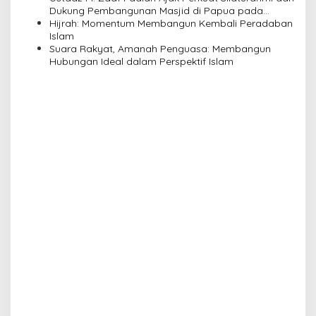
o
Dukung Pembangunan Masjid di Papua pada
n
Pengajian Yayasan Alimbas Insan Cita
Hijrah: Momentum Membangun Kembali Peradaban
Islam
Suara Rakyat, Amanah Penguasa: Membangun
Hubungan Ideal dalam Perspektif Islam