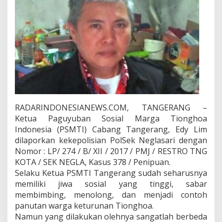
o
l
i
s
i
a
n
RADARINDONESIANEWS.COM, TANGERANG –
Ketua Paguyuban Sosial Marga Tionghoa
Indonesia (PSMTI) Cabang Tangerang, Edy Lim
dilaporkan kekepolisian PolSek Neglasari dengan
Nomor : LP/ 274 / B/ XII / 2017 / PMJ / RESTRO TNG
KOTA / SEK NEGLA, Kasus 378 / Penipuan.
Selaku Ketua PSMTI Tangerang sudah seharusnya
memiliki jiwa sosial yang tinggi, sabar
membimbing, menolong, dan menjadi contoh
panutan warga keturunan Tionghoa.
Namun yang dilakukan olehnya sangatlah berbeda