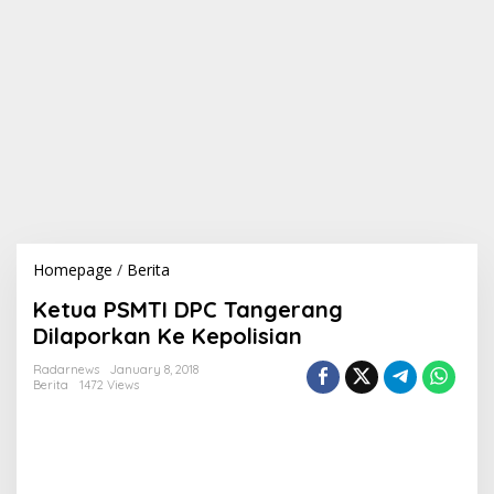
Homepage
/
Berita
K
e
Ketua PSMTI DPC Tangerang
t
u
Dilaporkan Ke Kepolisian
a
P
Radarnews
January 8, 2018
Berita
1472 Views
S
M
T
I
D
P