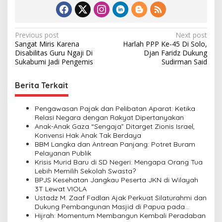
P
Previous post
Next post
Sangat Miris Karena
Harlah PPP Ke-45 Di Solo,
o
Disabilitas Guru Ngaji Di
Djan Faridz Dukung
s
Sukabumi Jadi Pengemis
Sudirman Said
t
Berita Terkait
n
a
Pengawasan Pajak dan Pelibatan Aparat: Ketika
v
Relasi Negara dengan Rakyat Dipertanyakan
Anak-Anak Gaza “Sengaja” Ditarget Zionis Israel,
i
Konvensi Hak Anak Tak Berdaya
BBM Langka dan Antrean Panjang: Potret Buram
g
Pelayanan Publik
a
Krisis Murid Baru di SD Negeri: Mengapa Orang Tua
Lebih Memilih Sekolah Swasta?
t
BPJS Kesehatan Jangkau Peserta JKN di Wilayah
i
3T Lewat VIOLA
Ustadz M. Zaaf Fadlan Ajak Perkuat Silaturahmi dan
o
Dukung Pembangunan Masjid di Papua pada
n
Pengajian Yayasan Alimbas Insan Cita
Hijrah: Momentum Membangun Kembali Peradaban