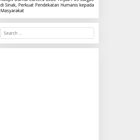
di Sinak, Perkuat Pendekatan Humanis kepada
Masyarakat
S
e
a
r
c
h
f
o
r
: