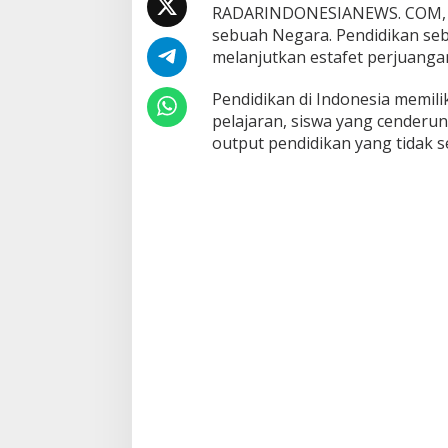
k
RADARINDONESIANEWS. COM, JA
a
sebuah Negara. Pendidikan seb
B
melanjutkan estafet perjuanga
e
r
p
Pendidikan di Indonesia memili
i
pelajaran, siswa yang cenderu
k
output pendidikan yang tidak 
i
r
,
W
h
a
t
s
W
r
o
n
g
?