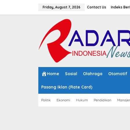
S
k
Friday, August 7, 2026
Contact Us
Indeks Ber
i
p
t
o
c
o
n
t
e
n
t
Home
Sosial
Olahraga
Otomotif
Pasang Iklan (Rate Card)
Politik
Ekonomi
Hukum
Pendidikan
Manaje