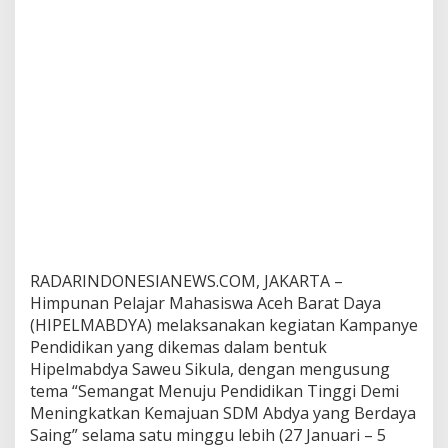
M
a
h
a
s
i
s
w
a
A
c
e
h
B
a
RADARINDONESIANEWS.COM, JAKARTA –
r
Himpunan Pelajar Mahasiswa Aceh Barat Daya
a
t
(HIPELMABDYA) melaksanakan kegiatan Kampanye
D
Pendidikan yang dikemas dalam bentuk
a
Hipelmabdya Saweu Sikula, dengan mengusung
y
tema “Semangat Menuju Pendidikan Tinggi Demi
a
G
Meningkatkan Kemajuan SDM Abdya yang Berdaya
e
Saing” selama satu minggu lebih (27 Januari – 5
l