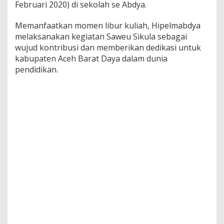
Februari 2020) di sekolah se Abdya.
a
r
Memanfaatkan momen libur kuliah, Hipelmabdya
K
e
melaksanakan kegiatan Saweu Sikula sebagai
g
wujud kontribusi dan memberikan dedikasi untuk
i
kabupaten Aceh Barat Daya dalam dunia
a
pendidikan.
t
a
n
K
a
m
p
a
n
y
e
P
e
n
d
i
d