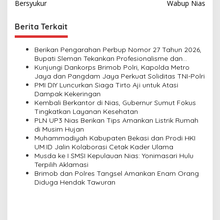
s
Bersyukur
Wabup Nias
t
Berita Terkait
n
a
Berikan Pengarahan Perbup Nomor 27 Tahun 2026,
v
Bupati Sleman Tekankan Profesionalisme dan
Pelayanan Masyarakat
Kunjungi Dankorps Brimob Polri, Kapolda Metro
i
Jaya dan Pangdam Jaya Perkuat Soliditas TNI-Polri
PMI DIY Luncurkan Siaga Tirto Aji untuk Atasi
g
Dampak Kekeringan
a
Kembali Berkantor di Nias, Gubernur Sumut Fokus
Tingkatkan Layanan Kesehatan
t
PLN UP3 Nias Berikan Tips Amankan Listrik Rumah
i
di Musim Hujan
Muhammadiyah Kabupaten Bekasi dan Prodi HKI
o
UM.ID Jalin Kolaborasi Cetak Kader Ulama
n
Musda ke I SMSI Kepulauan Nias: Yonimasari Hulu
Terpilih Aklamasi
Brimob dan Polres Tangsel Amankan Enam Orang
Diduga Hendak Tawuran