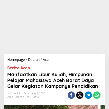
Homepage
/
Daerah
/
Aceh
M
a
Berita Aceh
n
f
Manfaatkan Libur Kuliah, Himpunan
a
Pelajar Mahasiswa Aceh Barat Daya
a
Gelar Kegiatan Kampanye Pendidikan
t
k
Admin RIN
February 6, 2020
a
Aceh
,
Daerah
3511 Views
n
L
i