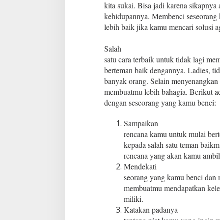
l
kita sukai. Bisa jadi karena sikapnya
e
kehidupannya. Membenci seseorang
h
lebih baik jika kamu mencari solusi 
S
a
j
Salah
a
satu cara terbaik untuk tidak lagi m
berteman baik dengannya. Ladies, ti
banyak orang. Selain menyenangkan 
membuatmu lebih bahagia. Berikut a
dengan seseorang yang kamu benci:
Sampaikan
rencana kamu untuk mulai ber
kepada salah satu teman baik
rencana yang akan kamu ambil
Mendekati
seorang yang kamu benci dan 
membuatmu mendapatkan keleb
miliki.
Katakan padanya