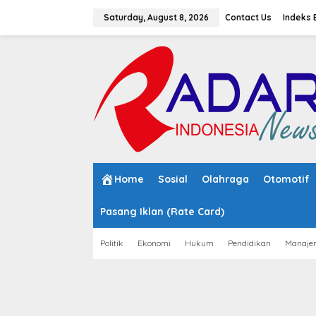
S
k
Saturday, August 8, 2026
Contact Us
Indeks 
i
p
t
o
c
o
n
t
e
n
t
Home
Sosial
Olahraga
Otomotif
Pasang Iklan (Rate Card)
Politik
Ekonomi
Hukum
Pendidikan
Manaje