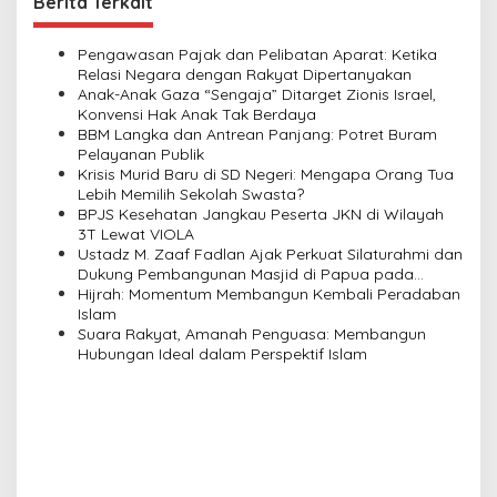
Berita Terkait
a
v
Pengawasan Pajak dan Pelibatan Aparat: Ketika
Relasi Negara dengan Rakyat Dipertanyakan
i
Anak-Anak Gaza “Sengaja” Ditarget Zionis Israel,
Konvensi Hak Anak Tak Berdaya
g
BBM Langka dan Antrean Panjang: Potret Buram
a
Pelayanan Publik
Krisis Murid Baru di SD Negeri: Mengapa Orang Tua
t
Lebih Memilih Sekolah Swasta?
i
BPJS Kesehatan Jangkau Peserta JKN di Wilayah
3T Lewat VIOLA
o
Ustadz M. Zaaf Fadlan Ajak Perkuat Silaturahmi dan
n
Dukung Pembangunan Masjid di Papua pada
Pengajian Yayasan Alimbas Insan Cita
Hijrah: Momentum Membangun Kembali Peradaban
Islam
Suara Rakyat, Amanah Penguasa: Membangun
Hubungan Ideal dalam Perspektif Islam