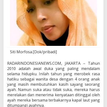
a
D
e
p
a
n
M
e
r
e
k
a
Siti Morfosa.[Dok/pribadi]
RADARINDONESIANEWS.COM, JAKARTA – Tahun
2010 adalah awal duka yang paling mendalam
selama hidupku. Inilah tahun yang merobek rasa
hatiku sebagai wanita desa dengan 4 orang anak
yang masih membutuhkan kasih sayang seorang
ayah. Namun suka atau tidak suka, mereka harus
merelakan dan menerima kenyataan ditinggal oleh
ayah mereka bersama terbakarnya kapal laut yang
ditumpangi ayahnya.