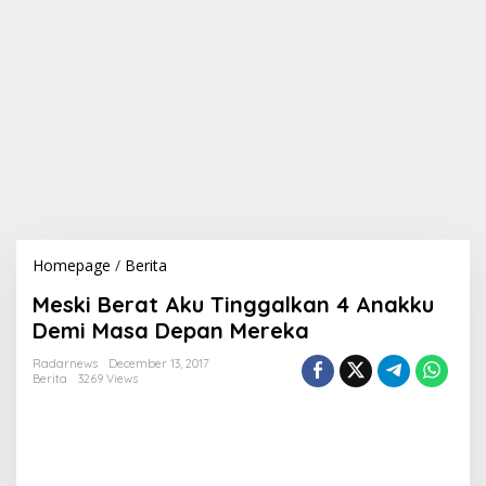
Homepage
/
Berita
M
e
Meski Berat Aku Tinggalkan 4 Anakku
s
k
Demi Masa Depan Mereka
i
B
Radarnews
December 13, 2017
Berita
3269 Views
e
r
a
t
A
k