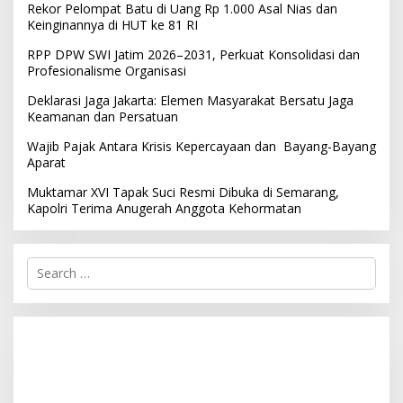
Rekor Pelompat Batu di Uang Rp 1.000 Asal Nias dan
Keinginannya di HUT ke 81 RI
RPP DPW SWI Jatim 2026–2031, Perkuat Konsolidasi dan
Profesionalisme Organisasi
Deklarasi Jaga Jakarta: Elemen Masyarakat Bersatu Jaga
Keamanan dan Persatuan
Wajib Pajak Antara Krisis Kepercayaan dan Bayang-Bayang
Aparat
Muktamar XVI Tapak Suci Resmi Dibuka di Semarang,
Kapolri Terima Anugerah Anggota Kehormatan
S
e
a
r
c
h
f
o
r