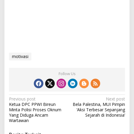
motivasi
Follow Us
P
Previous post
Next post
Ketua DPC PPWI Bireun
Bela Palestina, MUI Pimpin
o
Minta Polisi Proses Oknum
‘Aksi Terbesar Sepanjang
s
Yang Diduga Ancam
Sejarah di Indonesia’
Wartawan
t
n