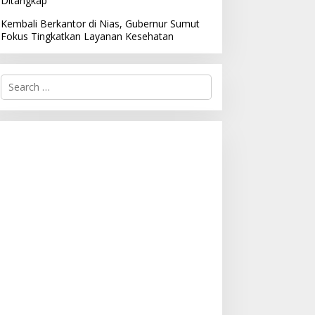
Ditangkap
Kembali Berkantor di Nias, Gubernur Sumut
Fokus Tingkatkan Layanan Kesehatan
S
e
a
r
c
h
f
o
r
: