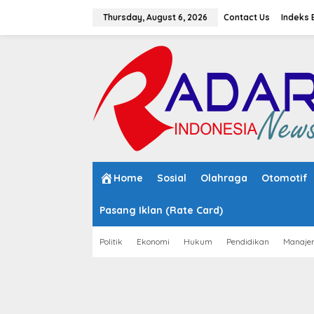
S
k
Thursday, August 6, 2026
Contact Us
Indeks 
i
p
t
o
c
o
n
t
e
n
t
Home
Sosial
Olahraga
Otomotif
Pasang Iklan (Rate Card)
Politik
Ekonomi
Hukum
Pendidikan
Manaje