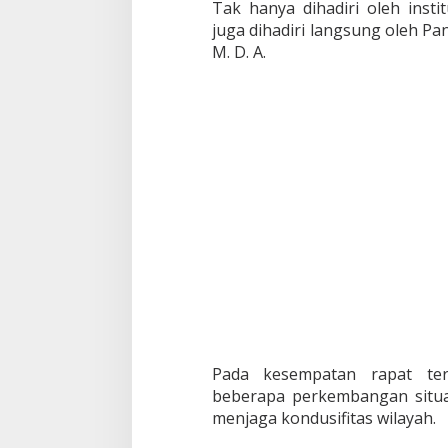
i
Tak hanya dihadiri oleh insti
l
juga dihadiri langsung oleh P
k
M. D. A.
a
d
a
2
0
1
8
Pada kesempatan rapat te
beberapa perkembangan situas
menjaga kondusifitas wilayah.