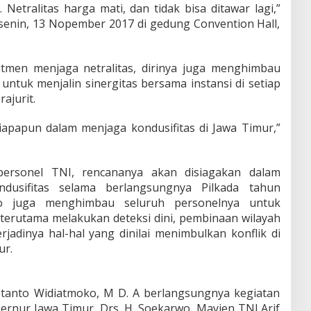
 Netralitas harga mati, dan tidak bisa ditawar lagi,”
 senin, 13 Nopember 2017 di gedung Convention Hall,
itmen menjaga netralitas, dirinya juga menghimbau
 untuk menjalin sinergitas bersama instansi di setiap
ajurit.
iapapun dalam menjaga kondusifitas di Jawa Timur,”
 personel TNI, rencananya akan disiagakan dalam
usifitas selama berlangsungnya Pilkada tahun
o juga menghimbau seluruh personelnya untuk
terutama melakukan deteksi dini, pembinaan wilayah
jadinya hal-hal yang dinilai menimbulkan konflik di
ur.
ustanto Widiatmoko, M D. A berlangsungnya kegiatan
bernur Jawa Timur, Drs. H. Soekarwo, Mayjen TNI Arif