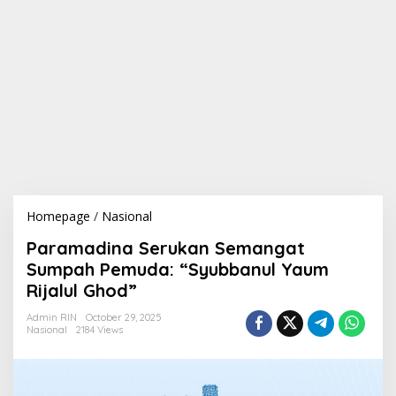
Homepage
/
Nasional
P
a
Paramadina Serukan Semangat
r
a
Sumpah Pemuda: “Syubbanul Yaum
m
Rijalul Ghod”
a
d
Admin RIN
October 29, 2025
i
Nasional
2184 Views
n
a
S
e