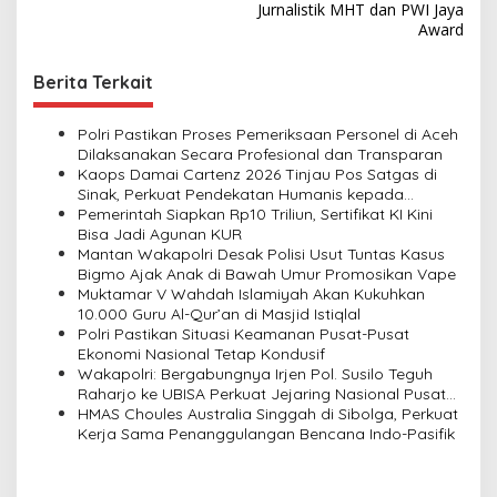
Jurnalistik MHT dan PWI Jaya
t
Award
n
Berita Terkait
a
v
Polri Pastikan Proses Pemeriksaan Personel di Aceh
i
Dilaksanakan Secara Profesional dan Transparan
Kaops Damai Cartenz 2026 Tinjau Pos Satgas di
g
Sinak, Perkuat Pendekatan Humanis kepada
a
Masyarakat
Pemerintah Siapkan Rp10 Triliun, Sertifikat KI Kini
Bisa Jadi Agunan KUR
t
Mantan Wakapolri Desak Polisi Usut Tuntas Kasus
i
Bigmo Ajak Anak di Bawah Umur Promosikan Vape
Muktamar V Wahdah Islamiyah Akan Kukuhkan
o
10.000 Guru Al-Qur’an di Masjid Istiqlal
n
Polri Pastikan Situasi Keamanan Pusat-Pusat
Ekonomi Nasional Tetap Kondusif
Wakapolri: Bergabungnya Irjen Pol. Susilo Teguh
Raharjo ke UBISA Perkuat Jejaring Nasional Pusat
Studi Kepolisian
HMAS Choules Australia Singgah di Sibolga, Perkuat
Kerja Sama Penanggulangan Bencana Indo-Pasifik