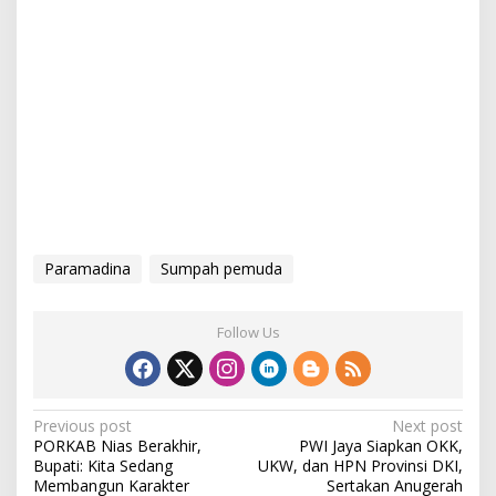
Paramadina
Sumpah pemuda
Follow Us
P
Previous post
Next post
PORKAB Nias Berakhir,
PWI Jaya Siapkan OKK,
o
Bupati: Kita Sedang
UKW, dan HPN Provinsi DKI,
s
Membangun Karakter
Sertakan Anugerah