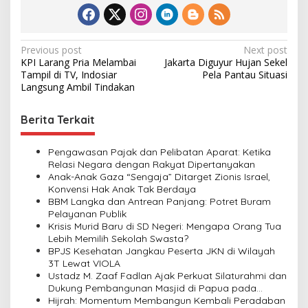
P
Previous post
Next post
KPI Larang Pria Melambai
Jakarta Diguyur Hujan Sekel
o
Tampil di TV, Indosiar
Pela Pantau Situasi
s
Langsung Ambil Tindakan
t
Berita Terkait
n
a
Pengawasan Pajak dan Pelibatan Aparat: Ketika
v
Relasi Negara dengan Rakyat Dipertanyakan
Anak-Anak Gaza “Sengaja” Ditarget Zionis Israel,
i
Konvensi Hak Anak Tak Berdaya
BBM Langka dan Antrean Panjang: Potret Buram
g
Pelayanan Publik
a
Krisis Murid Baru di SD Negeri: Mengapa Orang Tua
Lebih Memilih Sekolah Swasta?
t
BPJS Kesehatan Jangkau Peserta JKN di Wilayah
i
3T Lewat VIOLA
Ustadz M. Zaaf Fadlan Ajak Perkuat Silaturahmi dan
o
Dukung Pembangunan Masjid di Papua pada
n
Pengajian Yayasan Alimbas Insan Cita
Hijrah: Momentum Membangun Kembali Peradaban