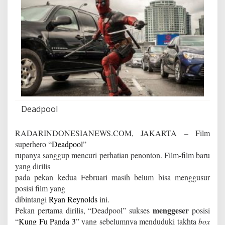
h
d
i
P
u
n
c
a
k
B
o
x
Deadpool
O
ff
RADARINDONESIANEWS.COM, JAKARTA – Film
i
c
superhero “
Deadpool
”
e
rupanya sanggup mencuri perhatian penonton. Film-film baru
yang dirilis
pada pekan kedua Februari masih belum bisa menggusur
posisi film yang
dibintangi
Ryan Reynolds
ini.
menggeser
Pekan pertama dirilis, “Deadpool” sukses
posisi
“
Kung Fu Panda 3
” yang sebelumnya menduduki takhta
box