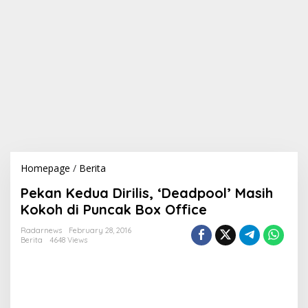
Homepage
/
Berita
P
e
Pekan Kedua Dirilis, ‘Deadpool’ Masih
k
a
Kokoh di Puncak Box Office
n
K
Radarnews
February 28, 2016
Berita
4648 Views
e
d
u
a
D
i