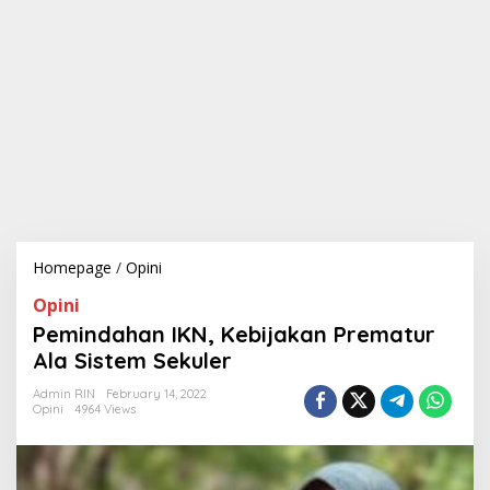
Homepage
/
Opini
P
e
Opini
m
i
Pemindahan IKN, Kebijakan Prematur
n
Ala Sistem Sekuler
d
a
Admin RIN
February 14, 2022
h
Opini
4964 Views
a
n
I
K