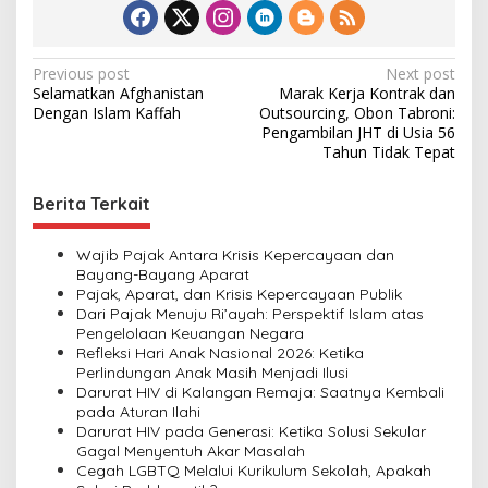
P
Previous post
Next post
Selamatkan Afghanistan
Marak Kerja Kontrak dan
o
Dengan Islam Kaffah
Outsourcing, Obon Tabroni:
s
Pengambilan JHT di Usia 56
Tahun Tidak Tepat
t
n
Berita Terkait
a
v
Wajib Pajak Antara Krisis Kepercayaan dan
Bayang-Bayang Aparat
i
Pajak, Aparat, dan Krisis Kepercayaan Publik
Dari Pajak Menuju Ri’ayah: Perspektif Islam atas
g
Pengelolaan Keuangan Negara
a
Refleksi Hari Anak Nasional 2026: Ketika
Perlindungan Anak Masih Menjadi Ilusi
t
Darurat HIV di Kalangan Remaja: Saatnya Kembali
i
pada Aturan Ilahi
Darurat HIV pada Generasi: Ketika Solusi Sekular
o
Gagal Menyentuh Akar Masalah
n
Cegah LGBTQ Melalui Kurikulum Sekolah, Apakah