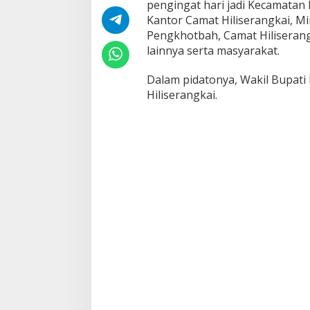
r
pengingat hari jadi Kecamatan 
a
Kantor Camat Hiliserangkai, Min
n
Pengkhotbah, Camat Hiliseran
g
lainnya serta masyarakat.
k
a
i
Dalam pidatonya, Wakil Bupati
,
Hiliserangkai.
B
e
r
i
k
u
t
A
r
a
h
a
n
W
a
b
u