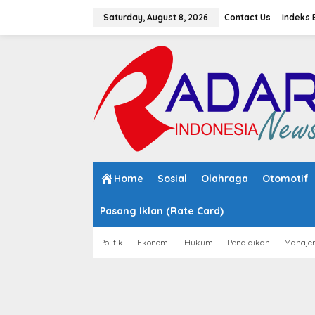
S
k
Saturday, August 8, 2026
Contact Us
Indeks 
i
p
t
o
c
o
n
t
e
n
t
Home
Sosial
Olahraga
Otomotif
Pasang Iklan (Rate Card)
Politik
Ekonomi
Hukum
Pendidikan
Manaje