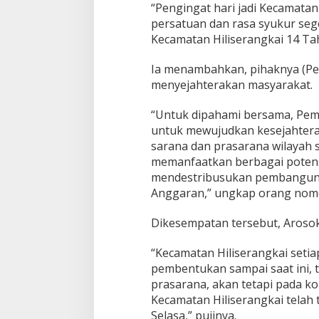
p
“Pengingat hari jadi Kecamatan 
N
persatuan dan rasa syukur se
i
Kecamatan Hiliserangkai 14 Tah
a
s
Ia menambahkan, pihaknya (Pe
menyejahterakan masyarakat.
“Untuk dipahami bersama, Pem
untuk mewujudkan kesejahtera
sarana dan prasarana wilayah
memanfaatkan berbagai potens
mendestribusukan pembanguna
Anggaran,” ungkap orang nomor
Dikesempatan tersebut, Arosok
“Kecamatan Hiliserangkai seti
pembentukan sampai saat ini,
prasarana, akan tetapi pada kon
Kecamatan Hiliserangkai telah t
Selasa,” pujinya.