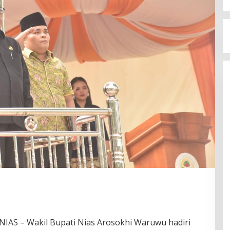
S – Wakil Bupati Nias Arosokhi Waruwu hadiri