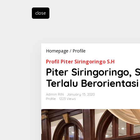
close
Homepage
/
Profile
P
i
Profil Piter Siringoringo S.H
t
e
Piter Siringoringo,
r
S
Terlalu Berorientas
i
r
Admin RIN
January 15, 2020
i
Profile
1223 Views
n
g
o
r
i
n
g