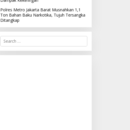
Dampak Kekeringan
Polres Metro Jakarta Barat Musnahkan 1,1
Ton Bahan Baku Narkotika, Tujuh Tersangka
Ditangkap
S
e
a
r
c
h
f
o
r
: