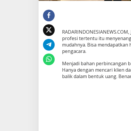
l
u
B
e
r
o
RADARINDONESIANEWS.COM, JA
r
profesi tertentu itu menyenan
i
e
mudahnya. Bisa mendapatkan h
n
pengacara.
t
a
Menjadi bahan perbincangan 
s
Hanya dengan mencari klien da
i
U
balik dalam bentuk uang. Bena
a
n
g