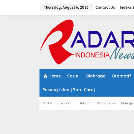
S
k
Thursday, August 6, 2026
Contact Us
Indeks 
i
p
t
o
c
o
n
t
e
n
t
Home
Sosial
Olahraga
Otomotif
Pasang Iklan (Rate Card)
Politik
Ekonomi
Hukum
Pendidikan
Manaje