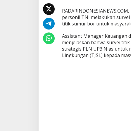
o
k
RADARINDONESIANEWS.COM, NI
a
personil TNI melakukan survei
s
i
titik sumur bor untuk masyarak
P
e
Assistant Manager Keuangan 
n
menjelaskan bahwa survei titi
g
strategis PLN UP3 Nias untuk
g
a
Lingkungan (TJSL) kepada masy
l
i
a
n
S
u
m
u
r
B
o
r
U
n