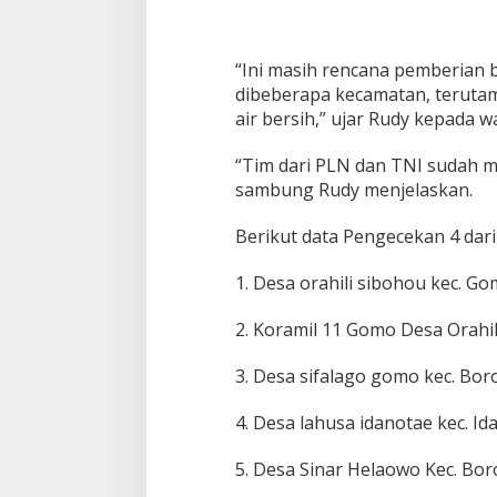
t
u
k
W
“Ini masih rencana pemberian
a
dibeberapa kecamatan, teruta
r
air bersih,” ujar Rudy kepada w
g
a
“Tim dari PLN dan TNI sudah m
sambung Rudy menjelaskan.
Berikut data Pengecekan 4 dari 5
1. Desa orahili sibohou kec. Go
2. Koramil 11 Gomo Desa Orah
3. Desa sifalago gomo kec. Bor
4. Desa lahusa idanotae kec. Id
5. Desa Sinar Helaowo Kec. Bor