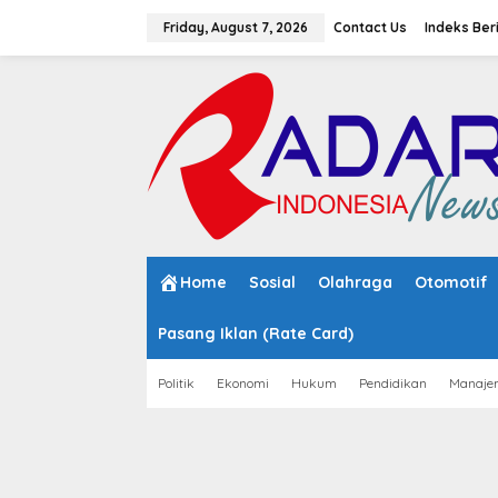
S
k
Friday, August 7, 2026
Contact Us
Indeks Ber
i
p
t
o
c
o
n
t
e
n
t
Home
Sosial
Olahraga
Otomotif
Pasang Iklan (Rate Card)
Politik
Ekonomi
Hukum
Pendidikan
Manaje