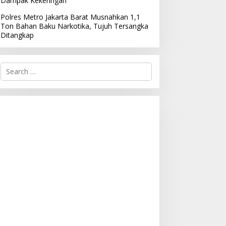
Dampak Kekeringan
Polres Metro Jakarta Barat Musnahkan 1,1
Ton Bahan Baku Narkotika, Tujuh Tersangka
Ditangkap
S
e
a
r
c
h
f
o
r
: