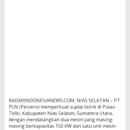
l
i
r
d
i
T
e
l
l
o
RADARINDONESIANEWS.COM, NIAS SELATAN – PT
PLN (Persero) memperkuat suplai listrik di Pulau
Tello, Kabupaten Nias Selatan, Sumatera Utara,
dengan mendatangkan dua mesin yang masing-
masing berkapasitas 150 KW dan satu unit mesin