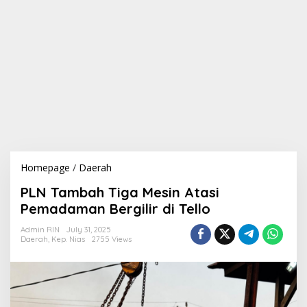
Homepage
/
Daerah
P
L
PLN Tambah Tiga Mesin Atasi
N
T
Pemadaman Bergilir di Tello
a
m
Admin RIN
July 31, 2025
Daerah
,
Kep. Nias
2755 Views
b
a
h
T
i
g