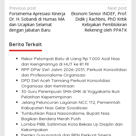
P
Previous post
Next post
Forsimema Apresiasi Kinerja
Ekonom Senior INDEF, Prof.
o
Dr. H. Sobandi di Humas MA
Didik J Rachbini, PhD Kritik
s
dan Ucapkan Selamat
Kebijakan Pemblokiran
dengan Jabatan Baru
Rekening oleh PPATK
t
n
Berita Terkait
a
v
Rekor Pelompat Batu di Uang Rp 1.000 Asal Nias
dan Keinginannya di HUT ke 81 RI
i
RPP DPW SWI Jatim 2026–2031, Perkuat Konsolidasi
dan Profesionalisme Organisasi
g
DPD SWI Aceh Tamiang Perkuat Konsolidasi
a
Organisasi dan Kemitraan
30 Guru Perempuan SMA-SMK di Yogyakarta Ikuti
t
Pelatihan Kepemimpinan
i
Jelang Peluncuran Layanan NCC 112, Pemerintah
Kabupaten Nias Gelar Sosialisasi
o
Tumbuhkan Rasa Nasionalisme, Bupati Nias
n
Bagikan Bendera Merah Putih
Lomba PBB, Satlinmas Kota Bekasi Uji Disiplin dan
Kekompakan
Pemko Gunungsitoli dan BPN Perkuat Sinergi,