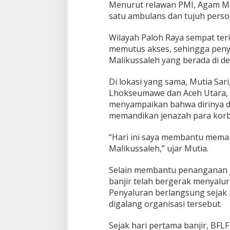
a
Menurut relawan PMI, Agam Ma
n
satu ambulans dan tujuh perso
B
a
Wilayah Paloh Raya sempat ter
n
memutus akses, sehingga penyis
t
u
Malikussaleh yang berada di dek
a
n
Di lokasi yang sama, Mutia Sari
H
Lhokseumawe dan Aceh Utara, i
i
menyampaikan bahwa dirinya 
n
g
memandikan jenazah para korb
g
a
“Hari ini saya membantu meman
M
Malikussaleh,” ujar Mutia.
e
n
Selain membantu penanganan j
j
a
banjir telah bergerak menyal
d
Penyaluran berlangsung sejak 
i
digalang organisasi tersebut.
C
a
Sejak hari pertama banjir, BFLF
l