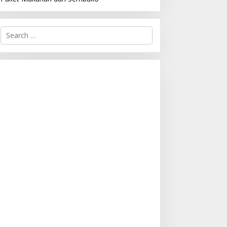
S
e
a
r
c
h
f
o
r
: