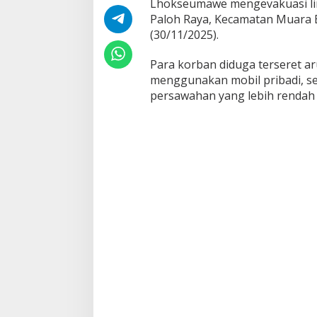
Lhokseumawe mengevakuasi lim
o
k
Paloh Raya, Kecamatan Muara 
s
(30/11/2025).
e
u
Para korban diduga terseret a
m
menggunakan mobil pribadi, s
a
w
persawahan yang lebih rendah d
e
–
A
c
e
h
U
t
a
r
a
S
a
l
u
r
k