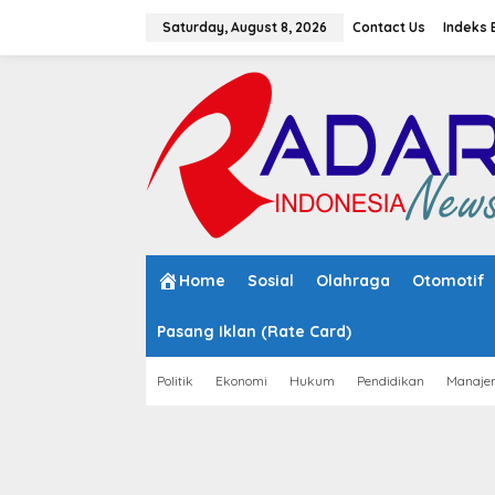
S
k
Saturday, August 8, 2026
Contact Us
Indeks 
i
p
t
o
c
o
n
t
e
n
t
Home
Sosial
Olahraga
Otomotif
Pasang Iklan (Rate Card)
Politik
Ekonomi
Hukum
Pendidikan
Manaje