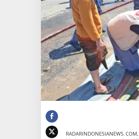
e
n
a
z
a
h
K
o
r
b
a
n
B
a
n
j
i
r
,
B
F
L
F
L
RADARINDONESIANEWS. COM, A
h