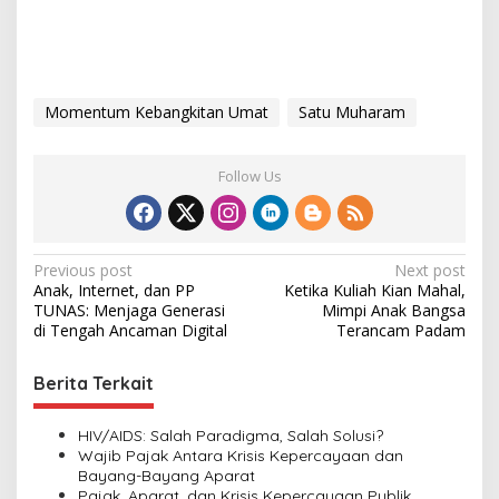
Momentum Kebangkitan Umat
Satu Muharam
Follow Us
P
Previous post
Next post
Anak, Internet, dan PP
Ketika Kuliah Kian Mahal,
o
TUNAS: Menjaga Generasi
Mimpi Anak Bangsa
s
di Tengah Ancaman Digital
Terancam Padam
t
Berita Terkait
n
a
HIV/AIDS: Salah Paradigma, Salah Solusi?
v
Wajib Pajak Antara Krisis Kepercayaan dan
Bayang-Bayang Aparat
i
Pajak, Aparat, dan Krisis Kepercayaan Publik