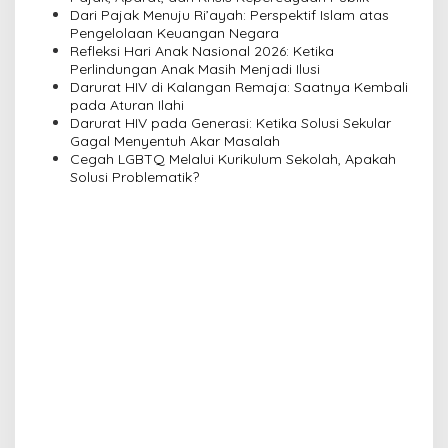
Dari Pajak Menuju Ri’ayah: Perspektif Islam atas
g
Pengelolaan Keuangan Negara
a
Refleksi Hari Anak Nasional 2026: Ketika
Perlindungan Anak Masih Menjadi Ilusi
t
Darurat HIV di Kalangan Remaja: Saatnya Kembali
i
pada Aturan Ilahi
Darurat HIV pada Generasi: Ketika Solusi Sekular
o
Gagal Menyentuh Akar Masalah
n
Cegah LGBTQ Melalui Kurikulum Sekolah, Apakah
Solusi Problematik?