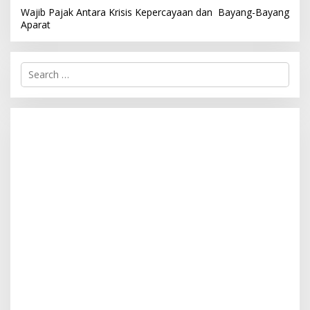
Wajib Pajak Antara Krisis Kepercayaan dan Bayang-Bayang
Aparat
S
e
a
r
c
h
f
o
r
: