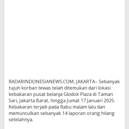
i
n
i
A
n
a
l
i
s
i
s
A
h
l
i
RADARINDONESIANEWS.COM, JAKARTA– Sebanyak
B
e
tujuh korban tewas telah ditemukan dari lokasi
n
kebakaran pusat belanja Glodok Plaza di Taman
c
Sari, Jakarta Barat, hingga Jumat 17 Januari 2025.
a
Kebakaran terjadi pada Rabu malam lalu dan
n
memunculkan sebanyak 14 laporan orang hilang
a
U
setelahnya.
I