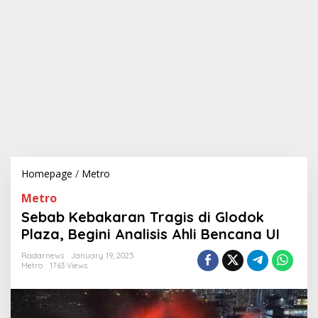
Homepage
/
Metro
S
e
Metro
b
a
Sebab Kebakaran Tragis di Glodok
b
Plaza, Begini Analisis Ahli Bencana UI
K
e
Radarnews
January 19, 2025
b
Metro
1763 Views
a
k
a
r