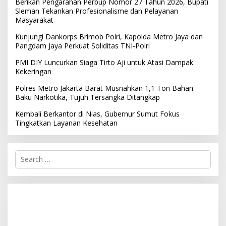
Berikan Pengarahan Perbup Nomor 27 Tahun 2026, Bupati
Sleman Tekankan Profesionalisme dan Pelayanan
Masyarakat
Kunjungi Dankorps Brimob Polri, Kapolda Metro Jaya dan
Pangdam Jaya Perkuat Soliditas TNI-Polri
PMI DIY Luncurkan Siaga Tirto Aji untuk Atasi Dampak
Kekeringan
Polres Metro Jakarta Barat Musnahkan 1,1 Ton Bahan
Baku Narkotika, Tujuh Tersangka Ditangkap
Kembali Berkantor di Nias, Gubernur Sumut Fokus
Tingkatkan Layanan Kesehatan
S
e
a
r
c
h
f
o