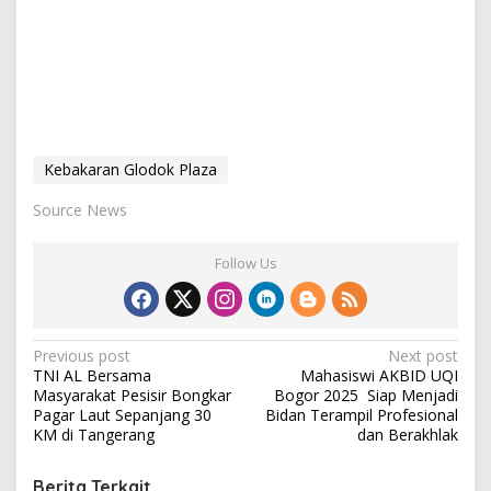
Kebakaran Glodok Plaza
Source News
Follow Us
P
Previous post
Next post
TNI AL Bersama
Mahasiswi AKBID UQI
o
Masyarakat Pesisir Bongkar
Bogor 2025 Siap Menjadi
s
Pagar Laut Sepanjang 30
Bidan Terampil Profesional
KM di Tangerang
dan Berakhlak
t
n
Berita Terkait