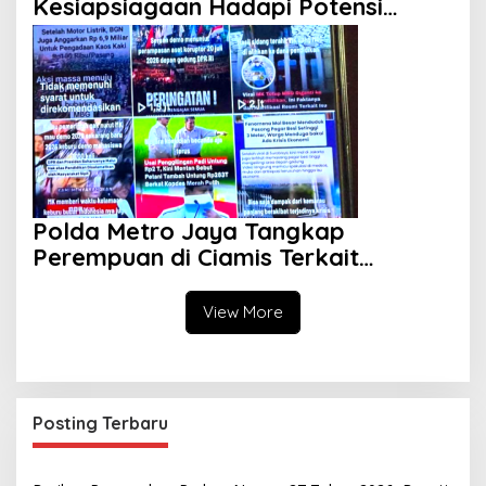
Kesiapsiagaan Hadapi Potensi
Bencana
Polda Metro Jaya Tangkap
Perempuan di Ciamis Terkait
Dugaan Penyebaran Hoaks Ajakan
Demonstrasi Jelang 17 Agustus
View More
Posting Terbaru