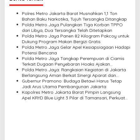
a
v
Polres Metro Jakarta Barat Musnahkan 1,1 Ton
Bahan Baku Narkotika, Tujuh Tersangka Ditangkap
i
Polda Metro Jaya Pulangkan Tiga Korban TPPO
dari Libya, Dua Tersangka Telah Ditetapkan
g
Polda Metro Jaya Panen 82 Kilogram Pakcoy untuk
a
Dukung Program Makan Bergizi Gratis
Polda Metro Jaya Gelar Apel Kesiapsiagaan Hadapi
t
Potensi Bencana
i
Polda Metro Jaya Tangkap Perempuan di Ciamis
Terkait Dugaan Penyebaran Hoaks Ajakan
o
Demonstrasi Jelang 17 Agustus
Polda Metro Jaya: Rangkaian Kegiatan di Jakarta
n
Berlangsung Aman Berkat Sinergi Aparat dan
Masyarakat
Gubernur Pramono: Budaya Betawi Harus Tetap
Jadi Arus Utama Pembangunan Jakarta
Kapolres Metro Jakarta Barat Pimpin Langsung
Apel KRYD Blue Light 3 Pilar di Tamansari, Perkuat
Sinergi Jaga Kamtibmas