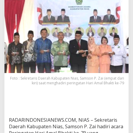
d
i
r
i
P
e
r
i
n
g
a
t
a
n
H
Foto : Sekretaris Daerah Kabupaten Nias, Samson P. Zai (empat dari
a
kiri) saat menghadiri peringatan Hari Amal Bhakti ke-79
r
i
A
m
a
l
RADARINDONESIANEWS.COM, NIAS – Sekretaris
B
h
Daerah Kabupaten Nias, Samson P. Zai hadiri acara
a