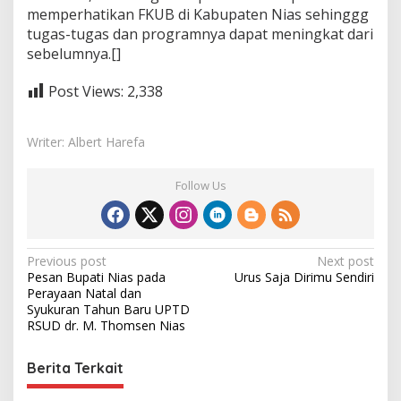
memperhatikan FKUB di Kabupaten Nias sehinggg
tugas-tugas dan programnya dapat meningkat dari
sebelumnya.[]
Post Views:
2,338
Writer: Albert Harefa
Follow Us
P
Previous post
Next post
Pesan Bupati Nias pada
Urus Saja Dirimu Sendiri
o
Perayaan Natal dan
s
Syukuran Tahun Baru UPTD
RSUD dr. M. Thomsen Nias
t
n
Berita Terkait
a