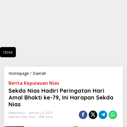
close
Homepage
/
Daerah
S
e
Berita Kepulauan Nias
k
d
Sekda Nias Hadiri Peringatan Hari
a
Amal Bhakti ke-79, Ini Harapan Sekda
N
Nias
i
a
Radarnews
January 4, 2025
s
Daerah
,
Kep. Nias
2338 Views
H
a