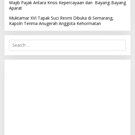
Wajib Pajak Antara Krisis Kepercayaan dan Bayang-Bayang
Aparat
Muktamar XVI Tapak Suci Resmi Dibuka di Semarang,
Kapolri Terima Anugerah Anggota Kehormatan
S
e
a
r
c
h
f
o
r
: