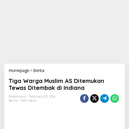
Homepage
/
Berita
T
i
Tiga Warga Muslim AS Ditemukan
g
a
Tewas Ditembak di Indiana
W
a
Radarnews
February 29, 2016
Berita
3651 Views
r
g
a
M
u
s