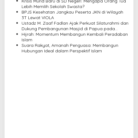
a
Krisis Murid Baru di SD Negeri: Mengapa Orang Tua
Lebih Memilih Sekolah Swasta?
t
BPJS Kesehatan Jangkau Peserta JKN di Wilayah
i
3T Lewat VIOLA
Ustadz M. Zaaf Fadlan Ajak Perkuat Silaturahmi dan
o
Dukung Pembangunan Masjid di Papua pada
n
Pengajian Yayasan Alimbas Insan Cita
Hijrah: Momentum Membangun Kembali Peradaban
Islam
Suara Rakyat, Amanah Penguasa: Membangun
Hubungan Ideal dalam Perspektif Islam