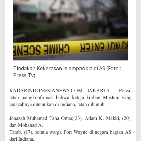
a
k
d
i
I
n
d
i
a
n
a
Tindakan Kekerasan Islamphobia di AS (Foto :
Press Tv)
RADARINDONESIANEWS.COM, JAKARTA – Polisi
telah mengkonfirmasi bahwa ketiga korban Muslim, yang
jenazahnya ditemukan di Indiana, telah dibunuh.
Jenazah Muhamad Taha Omar,(23), Adam K. Mekki, (20),
dan Mohanad A.
Tarab, (17), semua warga Fort Wayne di negara bagian AS
dari Indiana,