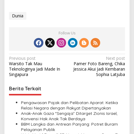
Dunia
Follow Us
P
Previous post
Next post
Warsito Tak Mau
Pamer Foto Bareng, Chika
o
Teknologinya Jadi Made In
Jessica Akui Jadi Kembaran
s
Singapura
Sophia Latjuba
t
Berita Terkait
n
a
Pengawasan Pajak dan Pelibatan Aparat: Ketika
v
Relasi Negara dengan Rakyat Dipertanyakan
Anak-Anak Gaza “Sengaja” Ditarget Zionis Israel,
i
Konvensi Hak Anak Tak Berdaya
BBM Langka dan Antrean Panjang: Potret Buram
g
Pelayanan Publik