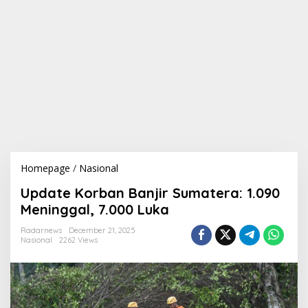
Homepage
/
Nasional
U
p
Update Korban Banjir Sumatera: 1.090
d
a
Meninggal, 7.000 Luka
t
e
Radarnews
December 21, 2025
Nasional
2262 Views
K
o
r
b
a
n