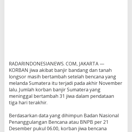
g
g
a
l
,
7
.
0
0
0
L
u
RADARINDONESIANEWS. COM, JAKARTA —
k
KORBAN jiwa akibat banjir bandang dan tanah
a
longsor masih bertambah setelah bencana yang
melanda Sumatera itu terjadi pada akhir November
lalu. Jumlah korban banjir Sumatera yang
meninggal bertambah 31 jiwa dalam pendataan
tiga hari terakhir.
‎Berdasarkan data yang dihimpun Badan Nasional
Penanggulangan Bencana atau BNPB per 21
Desember pukul 06.00, korban jiwa bencana