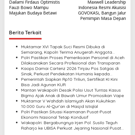
Dailami Firdaus Optimistis
Maxwell Leadership
o
Fauzi Bowo Mampu
Indonesia Resmi Akuisisi
s
Majukan Budaya Betawi
GOVOKASi, Bangun Jalur
Pemimpin Masa Depan
t
n
Berita Terkait
a
v
Muktamar XVI Tapak Suci Resmi Dibuka di
Semarang, Kapolri Terima Anugerah Anggota
i
Kehormatan
Polri Pastikan Proses Pemeriksaan Personel di Aceh
Dilaksanakan Secara Profesional dan Transparan
g
Kaops Damai Cartenz 2026 Tinjau Pos Satgas di
a
Sinak, Perkuat Pendekatan Humanis kepada
Masyarakat
Pemerintah Siapkan Rp10 Triliun, Sertifikat KI Kini
t
Bisa Jadi Agunan KUR
i
Mantan Wakapolri Desak Polisi Usut Tuntas Kasus
Bigmo Ajak Anak di Bawah Umur Promosikan Vape
o
Muktamar V Wahdah Islamiyah Akan Kukuhkan
n
10.000 Guru Al-Qur’an di Masjid Istiqlal
Polri Pastikan Situasi Keamanan Pusat-Pusat
Ekonomi Nasional Tetap Kondusif
Wakapolri: Bergabungnya Irjen Pol. Susilo Teguh
Raharjo ke UBISA Perkuat Jejaring Nasional Pusat
Studi Kepolisian