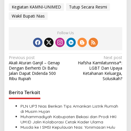
Kegiatan KAMNI-UNIMED
Tutup Secara Resmi
Wakil Bupati Nias
Follow Us
P
Previous post
Next post
Akali Aturan Ganjil – Genap
Hafsha Kamilatunnisa*:
o
Dengan Berhenti Di Bahu
LGBT Dan Upaya
s
Jalan Dapat Didenda 500
Ketahanan Keluarga,
Ribu Rupiah
Solusikah?
t
n
Berita Terkait
a
v
PLN UP3 Nias Berikan Tips Amankan Listrik Rumah
di Musim Hujan
i
Muhammadiyah Kabupaten Bekasi dan Prodi HKI
UM.ID Jalin Kolaborasi Cetak Kader Ulama
g
Musda ke I SMSI Kepulauan Nias: Yonimasari Hulu