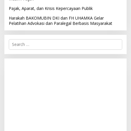
Pajak, Aparat, dan Krisis Kepercayaan Publik
Harakah BAKOMUBIN DKI dan FH UHAMKA Gelar
Pelatihan Advokasi dan Paralegal Berbasis Masyarakat
S
e
a
r
c
h
f
o
r
: