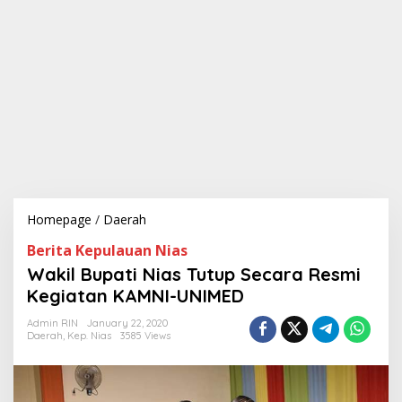
Homepage
/
Daerah
W
a
Berita Kepulauan Nias
k
i
Wakil Bupati Nias Tutup Secara Resmi
l
Kegiatan KAMNI-UNIMED
B
u
Admin RIN
January 22, 2020
p
Daerah
,
Kep. Nias
3585 Views
a
t
i
N