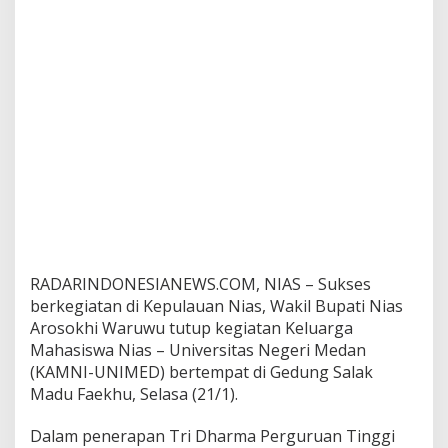
a
n
K
A
M
N
I
-
U
N
I
M
E
D
RADARINDONESIANEWS.COM, NIAS – Sukses
berkegiatan di Kepulauan Nias, Wakil Bupati Nias
Arosokhi Waruwu tutup kegiatan Keluarga
Mahasiswa Nias – Universitas Negeri Medan
(KAMNI-UNIMED) bertempat di Gedung Salak
Madu Faekhu, Selasa (21/1).
Dalam penerapan Tri Dharma Perguruan Tinggi