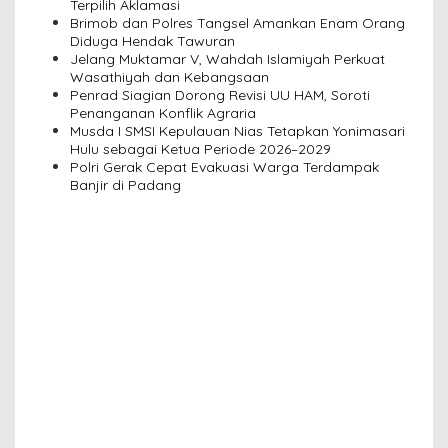
a
Terpilih Aklamasi
Brimob dan Polres Tangsel Amankan Enam Orang
t
Diduga Hendak Tawuran
i
Jelang Muktamar V, Wahdah Islamiyah Perkuat
Wasathiyah dan Kebangsaan
o
Penrad Siagian Dorong Revisi UU HAM, Soroti
n
Penanganan Konflik Agraria
Musda I SMSI Kepulauan Nias Tetapkan Yonimasari
Hulu sebagai Ketua Periode 2026–2029
Polri Gerak Cepat Evakuasi Warga Terdampak
Banjir di Padang