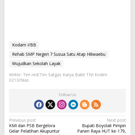
Kodam I/BB
Rehab SMP Negeri 7 Susua Satu Atap Hiliwaebu
Wujudkan Sekolah Layak
Writer: Tim red/Tim Satgas Karya Bakti TNI Kodim
0213/Nias
Follow Us
P
Previous post
Next post
KMI dan PSB Bergelora
Bupati Boyolali Pimpin
o
Gelar Pelatihan Akupuntur
Panen Raya HUT ke-179,