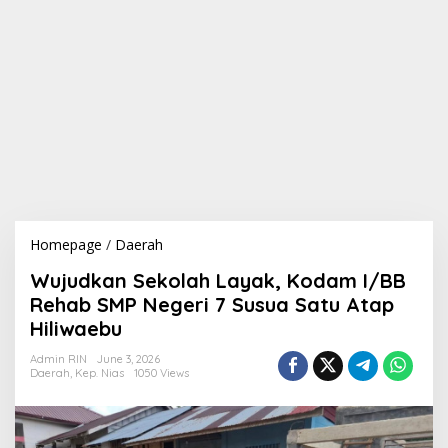
Homepage
/
Daerah
W
u
Wujudkan Sekolah Layak, Kodam I/BB
j
u
Rehab SMP Negeri 7 Susua Satu Atap
d
Hiliwaebu
k
a
Admin RIN
June 3, 2026
n
Daerah
,
Kep. Nias
1050 Views
S
e
k
o