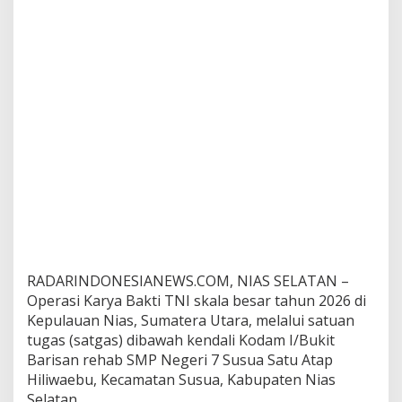
P
N
e
g
e
r
i
7
S
u
s
u
a
S
a
t
u
RADARINDONESIANEWS.COM, NIAS SELATAN –
A
Operasi Karya Bakti TNI skala besar tahun 2026 di
t
Kepulauan Nias, Sumatera Utara, melalui satuan
a
p
tugas (satgas) dibawah kendali Kodam I/Bukit
H
Barisan rehab SMP Negeri 7 Susua Satu Atap
i
Hiliwaebu, Kecamatan Susua, Kabupaten Nias
l
Selatan.
i