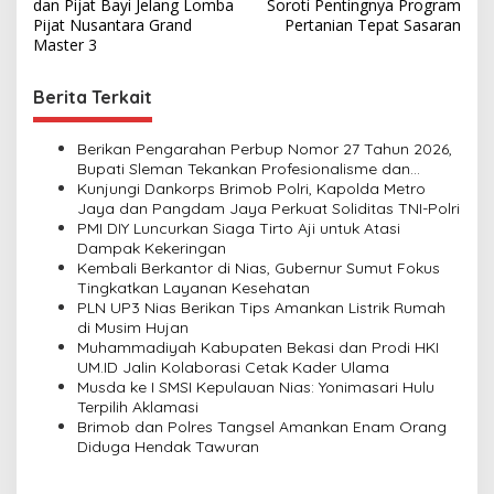
s
dan Pijat Bayi Jelang Lomba
Soroti Pentingnya Program
Pijat Nusantara Grand
Pertanian Tepat Sasaran
t
Master 3
n
Berita Terkait
a
v
Berikan Pengarahan Perbup Nomor 27 Tahun 2026,
i
Bupati Sleman Tekankan Profesionalisme dan
Pelayanan Masyarakat
Kunjungi Dankorps Brimob Polri, Kapolda Metro
g
Jaya dan Pangdam Jaya Perkuat Soliditas TNI-Polri
a
PMI DIY Luncurkan Siaga Tirto Aji untuk Atasi
Dampak Kekeringan
t
Kembali Berkantor di Nias, Gubernur Sumut Fokus
i
Tingkatkan Layanan Kesehatan
PLN UP3 Nias Berikan Tips Amankan Listrik Rumah
o
di Musim Hujan
n
Muhammadiyah Kabupaten Bekasi dan Prodi HKI
UM.ID Jalin Kolaborasi Cetak Kader Ulama
Musda ke I SMSI Kepulauan Nias: Yonimasari Hulu
Terpilih Aklamasi
Brimob dan Polres Tangsel Amankan Enam Orang
Diduga Hendak Tawuran