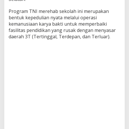
w
a
Program TNI merehab sekolah ini merupakan
e
bentuk kepedulian nyata melalui operasi
b
kemanusiaan karya bakti untuk memperbaiki
u
fasilitas pendidikan yang rusak dengan menyasar
daerah 3T (Tertinggal, Terdepan, dan Terluar).