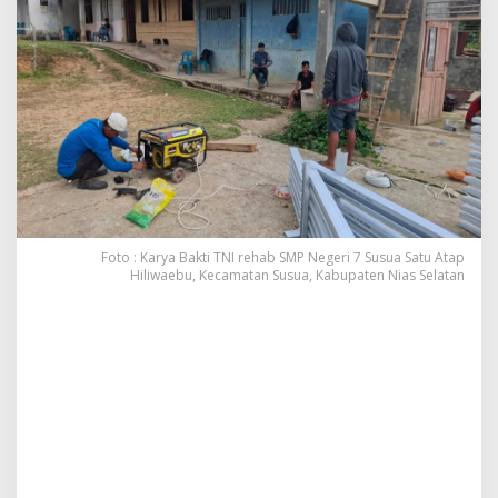
l
a
h
L
a
y
a
k
,
K
o
d
a
Foto : Karya Bakti TNI rehab SMP Negeri 7 Susua Satu Atap
m
Hiliwaebu, Kecamatan Susua, Kabupaten Nias Selatan
I
/
B
B
R
e
h
a
b
S
M