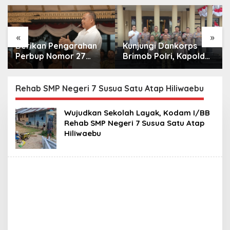
«
»
Berikan Pengarahan
Kunjungi Dankorps
Perbup Nomor 27
Brimob Polri, Kapolda
Tahun 2026, Bupati
Metro Jaya dan
Sleman Tekankan
Pangdam Jaya
Profesionalisme dan
Perkuat Soliditas TNI-
Rehab SMP Negeri 7 Susua Satu Atap Hiliwaebu
Pelayanan Masyarakat
Polri
Wujudkan Sekolah Layak, Kodam I/BB
Rehab SMP Negeri 7 Susua Satu Atap
Hiliwaebu