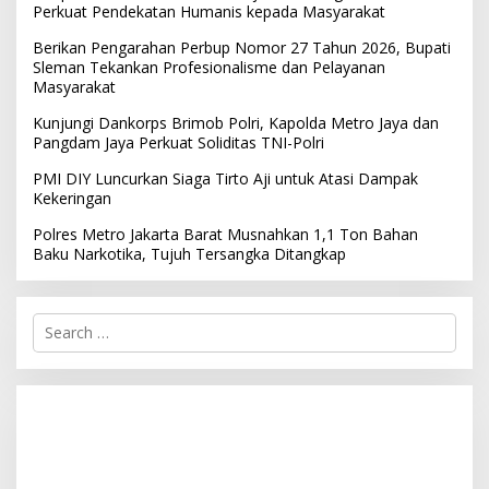
Perkuat Pendekatan Humanis kepada Masyarakat
Berikan Pengarahan Perbup Nomor 27 Tahun 2026, Bupati
Sleman Tekankan Profesionalisme dan Pelayanan
Masyarakat
Kunjungi Dankorps Brimob Polri, Kapolda Metro Jaya dan
Pangdam Jaya Perkuat Soliditas TNI-Polri
PMI DIY Luncurkan Siaga Tirto Aji untuk Atasi Dampak
Kekeringan
Polres Metro Jakarta Barat Musnahkan 1,1 Ton Bahan
Baku Narkotika, Tujuh Tersangka Ditangkap
S
e
a
r
c
h
f
o
r