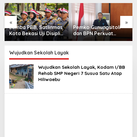
«
»
Lomba PBB, Satlinmas
Pemko Gunungsitoli
Kota Bekasi Uji Disiplin
dan BPN Perkuat
dan Kekompakan
Sinergi, Berikan
Kepastian Hukum
Tanah
Wujudkan Sekolah Layak
Wujudkan Sekolah Layak, Kodam I/BB
Rehab SMP Negeri 7 Susua Satu Atap
Hiliwaebu