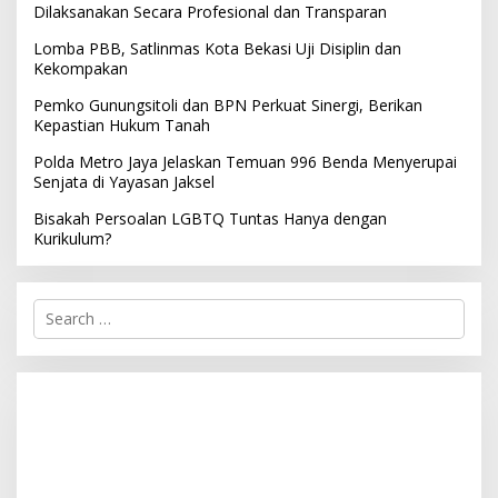
Dilaksanakan Secara Profesional dan Transparan
Lomba PBB, Satlinmas Kota Bekasi Uji Disiplin dan
Kekompakan
Pemko Gunungsitoli dan BPN Perkuat Sinergi, Berikan
Kepastian Hukum Tanah
Polda Metro Jaya Jelaskan Temuan 996 Benda Menyerupai
Senjata di Yayasan Jaksel
Bisakah Persoalan LGBTQ Tuntas Hanya dengan
Kurikulum?
S
e
a
r
c
h
f
o
r
: