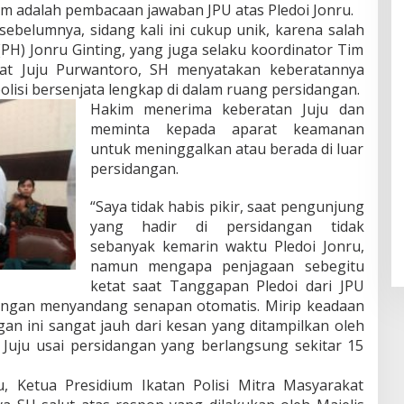
tim adalah pembacaan jawaban JPU atas Pledoi Jonru.
ebelumnya, sidang kali ini cukup unik, karena salah
H) Jonru Ginting, yang juga selaku koordinator Tim
kat Juju Purwantoro, SH menyatakan keberatannya
lisi bersenjata lengkap di dalam ruang persidangan.
Hakim menerima keberatan Juju dan
meminta kepada aparat keamanan
untuk meninggalkan atau berada di luar
persidangan.
“Saya tidak habis pikir, saat pengunjung
yang hadir di persidangan tidak
sebanyak kemarin waktu Pledoi Jonru,
namun mengapa penjagaan sebegitu
ketat saat Tanggapan Pledoi dari JPU
 dengan menyandang senapan otomatis. Mirip keadaan
gan ini sangat jauh dari kesan yang ditampilkan oleh
 Juju usai persidangan yang berlangsung sekitar 15
, Ketua Presidium Ikatan Polisi Mitra Masyarakat