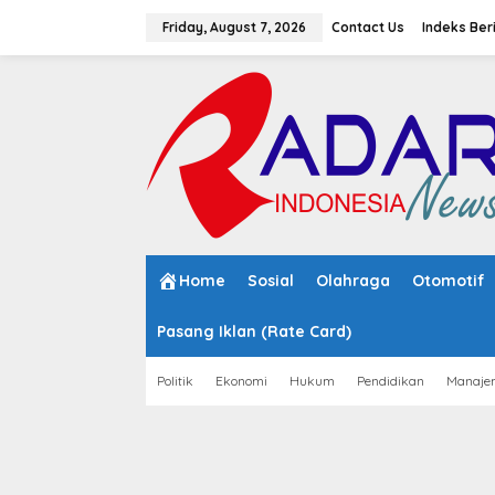
S
k
Friday, August 7, 2026
Contact Us
Indeks Ber
i
p
t
o
c
o
n
t
e
n
t
Home
Sosial
Olahraga
Otomotif
Pasang Iklan (Rate Card)
Politik
Ekonomi
Hukum
Pendidikan
Manaje