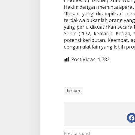
Indonesia ( IPMMI) Suta Widhy
g
Hakim dengan meminta aparat 
“Kesan yang ditampilkan oleh
terdakwa bukanlah orang yang b
yang perlu dikuatirkan secara 
Senin (26/2) kemarin. Ketiga, 
potensi keributan. Keempat, 
dengan alat lain yang lebih prop
Post Views:
1,782
hukum
P
Previous post