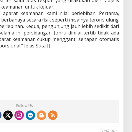
a SH salut atas respon yang dilakukan oleh Majelis
keamanan untuk keluar.
 aparat keamanan kami nilai berlebihan. Pertama,
erbahaya secara fisik seperti misalnya teroris ulung
berlebihan. Kedua, pengunjung jauh lebih sedikit dari
selama ini persidangan Jonru dinilai tertib tidak ada
aparat keamanan cukup mengganti senapan otomatis
orsional.” Jelas Suta.[]
Follow Us
Next post