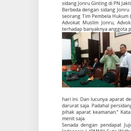
n
sidang Jonru Ginting di PN Jak
a
Berbeda dengan sidang Jonru s
n
seorang Tim Pembela Hukum (P
B
Advokat Muslim Jonru, Advo
e
r
terhadap banyaknya anggota po
l
e
b
i
h
a
n
d
i
R
u
a
n
hari ini. Dan lucunya aparat
g
darurat saja. Padahal persidan
S
pihak aparat keamanan.” Kata
i
d
menit saja.
a
Senada dengan pendapat Juju
n